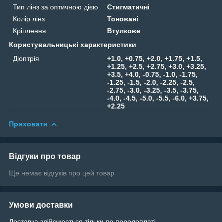
Тип лінз за оптичною дією
Стигматичні
Колір лінз
Тоновані
Кріплення
Втулкове
Користувальницькі характеристики
Діоптрія
+1.0, +0.75, +2.0, +1.75, +1.5,
+1.25, +2.5, +2.75, +3.0, +3.25,
+3.5, +4.0, -0.75, -1.0, -1.75,
-1.25, -1.5, -2.0, -2.25, -2.5,
-2.75, -3.0, -3.25, -3.5, -3.75,
-4.0, -4.5, -5.0, -5.5, -6.0, +3.75,
+2.25
Приховати
Відгуки про товар
Ще немає відгуків про цей товар
Умови доставки
Доставка здійснюється тільки по передоплаті.