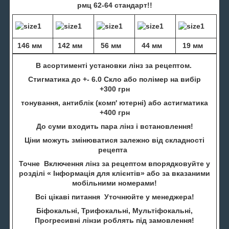
рмц 62-64 стандарт!!
146 мм
142 мм
56 мм
44 мм
19 мм
В асортименті установки лінз за рецептом.
Стигматика до +- 6.0 Скло або полімер на вибір
+300 грн
тонування, антиблік (комп' ютерні) або астигматика
+400 грн
До суми входить пара лінз і встановлення!
Ціни можуть змінюватися залежно від складності
рецепта
Точне Включення лінз за рецептом впорядковуйте у
розділі « Інформація для клієнтів» або за вказаними
мобільними номерами!
Всі цікаві питання Уточнюйте у менеджера!
Біфокальні, Трифокальні, Мультіфокальні,
Прогресивні лінзи роблять під замовлення!