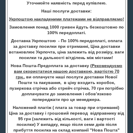
Уточнюйте наявність перед купівлею.
Наші послуги доставки:
Укрпоштою накладеними платежами не відправляємо!
Замовлення понад 1000 гривен йдуть безкоштовно по
100% передоплаті.
Доставка Укрпоштою - По 100% передоплаті, оплата
за доставку посилки при отриманні, Ціна доставки
встановлює Укрпочта, ціна залежить від розміру, ваги
посилки та дальності вітділень між містами!
Нова Пошта-Предоплата за доставку (
Рекомендуємо
вам скористатися нашою доставкою, вартістю 70
грн.
, ви оплачуєте наші послуги доставки Нової
Пошти та пакування, в ціну входить коробок,
пузиркова стрічка або стрейч стрічка, 70 грн потрібно
доплачувати до замовлення і обов’язково
попереджати про це менеджера.
Наложений платіж ( плата за товар при отриманні)
Ціна за доставку і грошовий перевод відправнику від
95 грн (залежить від кількості, ваги і вартості
посилки) У випадку, якщо після семи днів після
прибуття посилка на склад компанії "Нова Пошта"