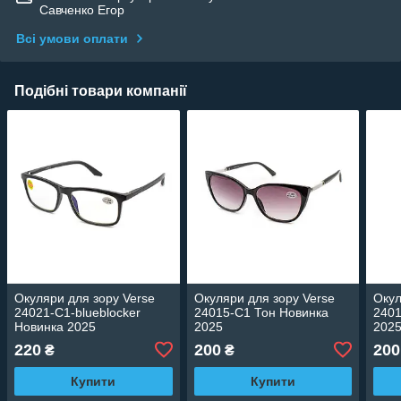
Савченко Егор
Всі умови оплати
Подібні товари компанії
Окуляри для зору Verse
Окуляри для зору Verse
Окул
24021-C1-blueblocker
24015-C1 Тон Новинка
2401
Новинка 2025
2025
202
220
200
200
₴
₴
Купити
Купити