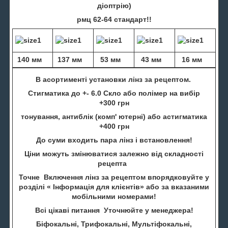
діоптрію)
рмц 62-64 стандарт!!
140 мм
137 мм
53 мм
43 мм
16 мм
В асортименті установки лінз за рецептом.
Стигматика до +- 6.0 Скло або полімер на вибір
+300 грн
тонування, антиблік (комп' ютерні) або астигматика
+400 грн
До суми входить пара лінз і встановлення!
Ціни можуть змінюватися залежно від складності
рецепта
Точне Включення лінз за рецептом впорядковуйте у
розділі « Інформація для клієнтів» або за вказаними
мобільними номерами!
Всі цікаві питання Уточнюйте у менеджера!
Біфокальні, Трифокальні, Мультіфокальні,