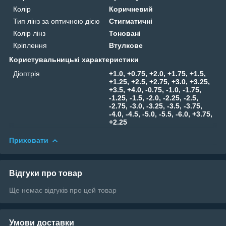
Колір
Коричневий
Тип лінз за оптичною дією
Стигматичні
Колір лінз
Тоновані
Кріплення
Втулкове
Користувальницькі характеристики
Діоптрія
+1.0, +0.75, +2.0, +1.75, +1.5,
+1.25, +2.5, +2.75, +3.0, +3.25,
+3.5, +4.0, -0.75, -1.0, -1.75,
-1.25, -1.5, -2.0, -2.25, -2.5,
-2.75, -3.0, -3.25, -3.5, -3.75,
-4.0, -4.5, -5.0, -5.5, -6.0, +3.75,
+2.25
Приховати
Відгуки про товар
Ще немає відгуків про цей товар
Умови доставки