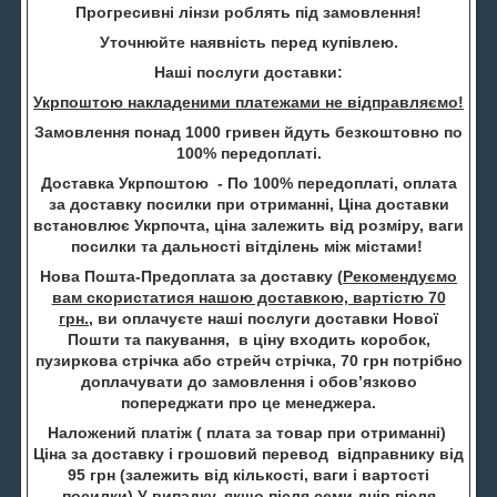
Прогресивні лінзи роблять під замовлення!
Уточнюйте наявність перед купівлею.
Наші послуги доставки:
Укрпоштою накладеними платежами не відправляємо!
Замовлення понад 1000 гривен йдуть безкоштовно по
100% передоплаті.
Доставка Укрпоштою - По 100% передоплаті, оплата
за доставку посилки при отриманні, Ціна доставки
встановлює Укрпочта, ціна залежить від розміру, ваги
посилки та дальності вітділень між містами!
Нова Пошта-Предоплата за доставку (
Рекомендуємо
вам скористатися нашою доставкою, вартістю 70
грн.
, ви оплачуєте наші послуги доставки Нової
Пошти та пакування, в ціну входить коробок,
пузиркова стрічка або стрейч стрічка, 70 грн потрібно
доплачувати до замовлення і обов’язково
попереджати про це менеджера.
Наложений платіж ( плата за товар при отриманні)
Ціна за доставку і грошовий перевод відправнику від
95 грн (залежить від кількості, ваги і вартості
посилки) У випадку, якщо після семи днів після