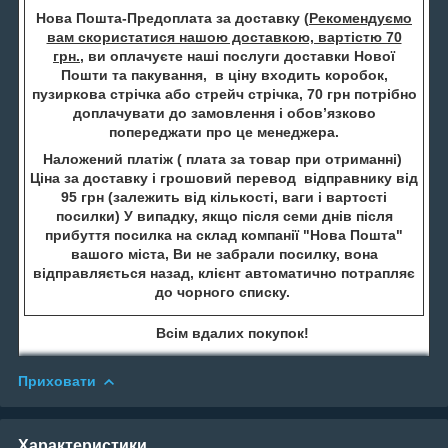
Нова Пошта-Предоплата за доставку (
Рекомендуємо
вам скористатися нашою доставкою, вартістю 70
грн.
, ви оплачуєте наші послуги доставки Нової
Пошти та пакування, в ціну входить коробок,
пузиркова стрічка або стрейч стрічка, 70 грн потрібно
доплачувати до замовлення і обов’язково
попереджати про це менеджера.
Наложений платіж ( плата за товар при отриманні)
Ціна за доставку і грошовий перевод відправнику від
95 грн (залежить від кількості, ваги і вартості
посилки) У випадку, якщо після семи днів після
прибуття посилка на склад компанії "Нова Пошта"
вашого міста, Ви не забрали посилку, вона
відправляється назад, клієнт автоматично потрапляє
до чорного списку.
Всім вдалих покупок!
Приховати
Характеристики