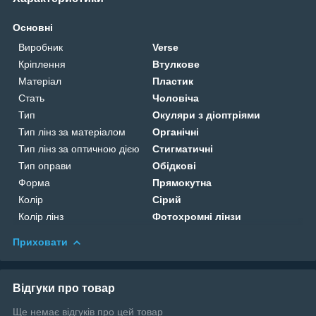
Основні
Виробник
Verse
Кріплення
Втулкове
Матеріал
Пластик
Стать
Чоловіча
Тип
Окуляри з діоптріями
Тип лінз за матеріалом
Органічні
Тип лінз за оптичною дією
Стигматичні
Тип оправи
Обідкові
Форма
Прямокутна
Колір
Сірий
Колір лінз
Фотохромні лінзи
Приховати
Відгуки про товар
Ще немає відгуків про цей товар