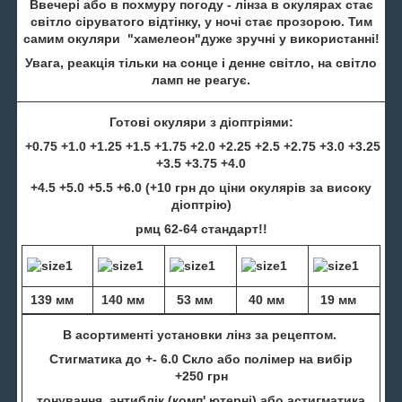
Ввечері або в похмуру погоду - лінза в окулярах стає
світло сіруватого відтінку, у ночі стає прозорою. Тим
самим окуляри "хамелеон"дуже зручні у використанні!
Увага, реакція тільки на сонце і денне світло, на світло
ламп не реагує.
Готові окуляри з діоптріями:
+0.75 +1.0 +1.25 +1.5 +1.75 +2.0 +2.25 +2.5 +2.75 +3.0 +3.25
+3.5 +3.75 +4.0
+4.5 +5.0 +5.5 +6.0 (+10 грн до ціни окулярів за високу
діоптрію)
рмц 62-64 стандарт!!
139 мм
140 мм
53 мм
40 мм
19 мм
В асортименті установки лінз за рецептом.
Стигматика до +- 6.0 Скло або полімер на вибір
+250 грн
тонування, антиблік (комп' ютерні) або астигматика