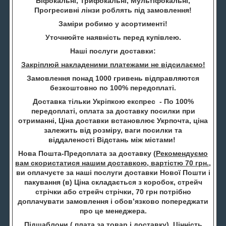
Біфокальні, Трифокальні, Мультіфокальні,
Прогресивні лінзи роблять під замовлення!
Заміри робимо у асортименті!
Уточнюйте наявність перед купівлею.
Наші послуги доставки:
Закріплюй накладеними платежами не відсилаємо!
Замовлення понад 1000 гривень відправляются
безкоштовно по 100% передоплаті.
Доставка тільки Укріпкою експрес - По 100%
передоплаті, оплата за доставку посилки при
отриманні, Ціна доставки встановлює Укрпочта, ціна
залежить від розміру, ваги посилки та
віддаленості Відстань між містами!
Нова Пошта-Предоплата за доставку (
Рекомендуємо
вам скористатися нашим доставкою, вартістю 70 грн.
,
ви оплачуєте за наші послуги доставки Нової Пошти і
пакування (в) Ціна складається з коробок, стрейч
стрічки або стрейч стрічки, 70 грн потрібно
доплачувати замовлення і обов’язково попереджати
про це менеджера.
Підшаблони ( плата за товар і доставку) Цінність