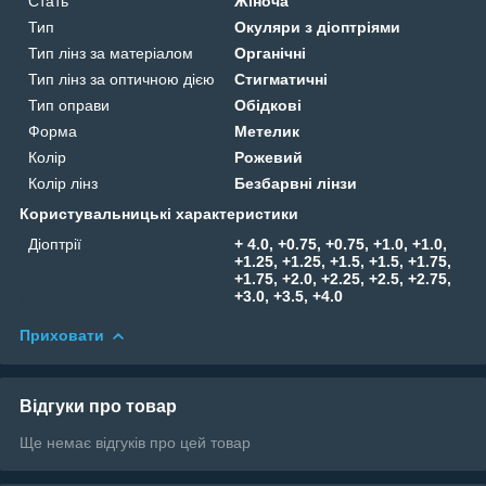
Стать
Жіноча
Тип
Окуляри з діоптріями
Тип лінз за матеріалом
Органічні
Тип лінз за оптичною дією
Стигматичні
Тип оправи
Обідкові
Форма
Метелик
Колір
Рожевий
Колір лінз
Безбарвні лінзи
Користувальницькі характеристики
Діоптрії
+ 4.0, +0.75, +0.75, +1.0, +1.0,
+1.25, +1.25, +1.5, +1.5, +1.75,
+1.75, +2.0, +2.25, +2.5, +2.75,
+3.0, +3.5, +4.0
Приховати
Відгуки про товар
Ще немає відгуків про цей товар