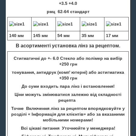
+3.5 +4.0
рмц 62-64 стандарт
140 мм
145 мм
54 мм
35 мм
17 мм
В асортименті установка лінз за рецептом.
Стигматичні до +- 6.0 Стекло або полімер на вибір
+250 грн
тонування, антидрук (комп' ютерні) або астигматика
+350 грн
До суми входить пара лінз і встановлення!
Ціни можуть змінюватися залежно від складності
рецепта
Точне Включення лінз за рецептом впорядковуйте у
розділі « Інформація для клієнтів» або за вказаними
мобільними номерами!
Всі цікаві питання Уточнюйте у менеджера!