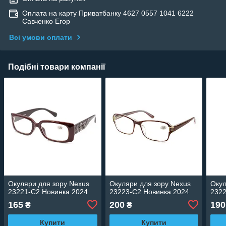
Оплата на карту Приватбанку 4627 0557 1041 6222
Савченко Егор
Всі умови оплати
Подібні товари компанії
Окуляри для зору Nexus
Окуляри для зору Nexus
Окул
23221-C2 Новинка 2024
23223-C2 Новинка 2024
2322
165
200
190
₴
₴
Купити
Купити