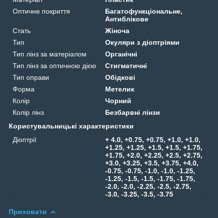
Оптичне покриття
Багатофункціональне,
Антиблікове
Стать
Жіноча
Тип
Окуляри з діоптріями
Тип лінз за матеріалом
Органічні
Тип лінз за оптичною дією
Стигматичні
Тип оправи
Обідкові
Форма
Метелик
Колір
Чорний
Колір лінз
Безбарвні лінзи
Користувальницькі характеристики
Діоптрії
+ 4.0, +0.75, +0.75, +1.0, +1.0,
+1.25, +1.25, +1.5, +1.5, +1.75,
+1.75, +2.0, +2.25, +2.5, +2.75,
+3.0, +3.25, +3.5, +3.75, +4.0,
-0.75, -0.75, -1.0, -1.0, -1.25,
-1.25, -1.5, -1.5, -1.75, -1.75,
-2.0, -2.0, -2.25, -2.5, -2.75,
-3.0, -3.25, -3.5, -3.75
Приховати