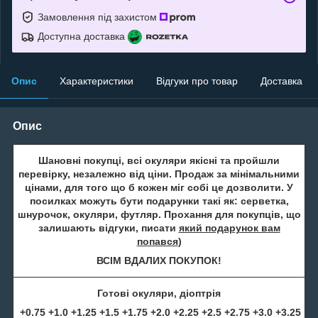
Замовлення під захистом
Доступна доставка
Опис
Характеристики
Відгуки про товар
Доставка
Опис
Шановні покупці, всі окуляри якісні та пройшли
перевірку, незалежно від ціни. Продаж за мінімальними
цінами, для того що б кожен міг собі це дозволити. У
посилках можуть бути подарунки такі як: серветка,
шнурочок, окуляри, футляр. Прохання для покупців, що
залишають відгуки, писати
який подарунок вам
попався
)
ВСІМ ВДАЛИХ ПОКУПОК!
Готові окуляри, діоптрія
+0.75 +1.0 +1.25 +1.5 +1.75 +2.0 +2.25 +2.5 +2.75 +3.0 +3.25