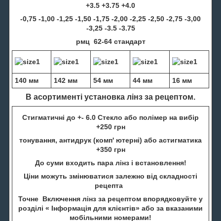
+3.5 +3.75 +4.0
-0,75 -1,00 -1,25 -1,50 -1,75 -2,00 -2,25 -2,50 -2,75 -3,00
-3,25 -3.5 -3.75
рмц 62-64 стандарт
140 мм
142 мм
54 мм
44 мм
16 мм
В асортименті установка лінз за рецептом.
Стигматичні до +- 6.0 Стекло або полімер на вибір
+250 грн
тонування, антидрук (комп' ютерні) або астигматика
+350 грн
До суми входить пара лінз і встановлення!
Ціни можуть змінюватися залежно від складності
рецепта
Точне Включення лінз за рецептом впорядковуйте у
розділі « Інформація для клієнтів» або за вказаними
мобільними номерами!