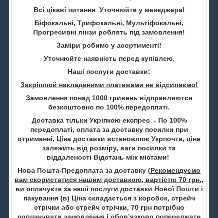
Всі цікаві питання Уточнюйте у менеджера!
Біфокальні, Трифокальні, Мультіфокальні,
Прогресивні лінзи роблять під замовлення!
Заміри робимо у асортименті!
Уточнюйте наявність перед купівлею.
Наші послуги доставки:
Закріплюй накладеними платежами не відсилаємо!
Замовлення понад 1000 гривень відправляются
безкоштовно по 100% передоплаті.
Доставка тільки Укріпкою експрес - По 100%
передоплаті, оплата за доставку посилки при
отриманні, Ціна доставки встановлює Укрпочта, ціна
залежить від розміру, ваги посилки та
віддаленості Відстань між містами!
Нова Пошта-Предоплата за доставку (
Рекомендуємо
вам скористатися нашим доставкою, вартістю 70 грн.
,
ви оплачуєте за наші послуги доставки Нової Пошти і
пакування (в) Ціна складається з коробок, стрейч
стрічки або стрейч стрічки, 70 грн потрібно
доплачувати замовлення і обов’язково попереджати