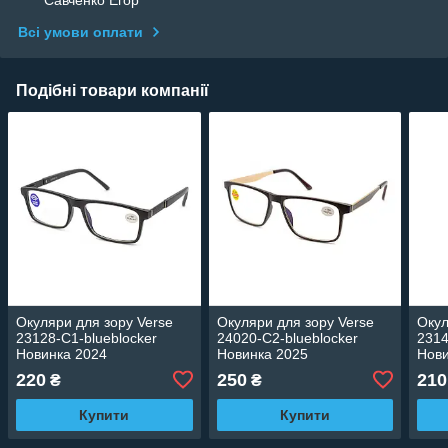
Савченко Егор
Всі умови оплати
Подібні товари компанії
Окуляри для зору Verse
Окуляри для зору Verse
Окул
23128-C1-blueblocker
24020-C2-blueblocker
2314
Новинка 2024
Новинка 2025
Нови
220
250
210
₴
₴
Купити
Купити