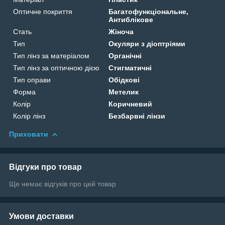
Оптичне покриття
Багатофункціональне,
Антиблікове
Стать
Жіноча
Тип
Окуляри з діоптріями
Тип лінз за матеріалом
Органічні
Тип лінз за оптичною дією
Стигматичні
Тип оправи
Обідкові
Форма
Метелик
Колір
Коричневий
Колір лінз
Безбарвні лінзи
Приховати
Відгуки про товар
Ще немає відгуків про цей товар
Умови доставки