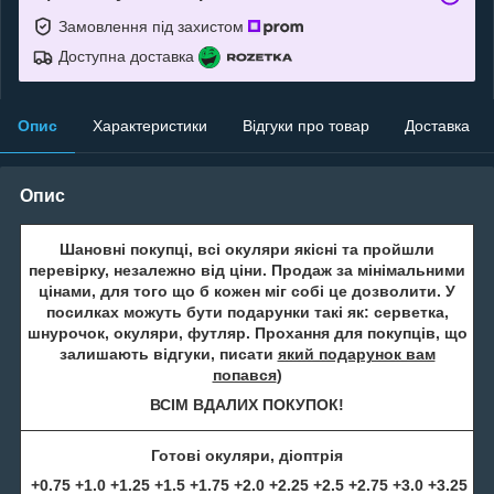
Замовлення під захистом
Доступна доставка
Опис
Характеристики
Відгуки про товар
Доставка
Опис
Шановні покупці, всі окуляри якісні та пройшли
перевірку, незалежно від ціни. Продаж за мінімальними
цінами, для того що б кожен міг собі це дозволити. У
посилках можуть бути подарунки такі як: серветка,
шнурочок, окуляри, футляр. Прохання для покупців, що
залишають відгуки, писати
який подарунок вам
попався
)
ВСІМ ВДАЛИХ ПОКУПОК!
Готові окуляри, діоптрія
+0.75 +1.0 +1.25 +1.5 +1.75 +2.0 +2.25 +2.5 +2.75 +3.0 +3.25