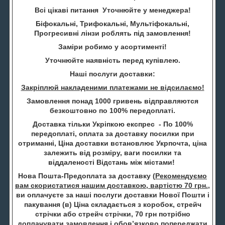
Всі цікаві питання Уточнюйте у менеджера!
Біфокальні, Трифокальні, Мультіфокальні,
Прогресивні лінзи роблять під замовлення!
Заміри робимо у асортименті!
Уточнюйте наявність перед купівлею.
Наші послуги доставки:
Закріплюй накладеними платежами не відсилаємо!
Замовлення понад 1000 гривень відправляются
безкоштовно по 100% передоплаті.
Доставка тільки Укріпкою експрес - По 100%
передоплаті, оплата за доставку посилки при
отриманні, Ціна доставки встановлює Укрпочта, ціна
залежить від розміру, ваги посилки та
віддаленості Відстань між містами!
Нова Пошта-Предоплата за доставку (
Рекомендуємо
вам скористатися нашим доставкою, вартістю 70 грн.
,
ви оплачуєте за наші послуги доставки Нової Пошти і
пакування (в) Ціна складається з коробок, стрейч
стрічки або стрейч стрічки, 70 грн потрібно
доплачувати замовлення і обов’язково попереджати