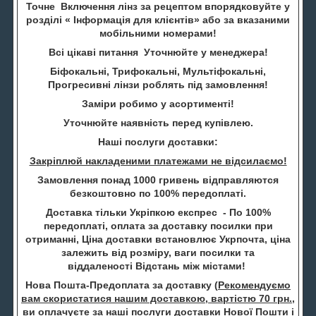
Точне Включення лінз за рецептом впорядковуйте у
розділі « Інформація для клієнтів» або за вказаними
мобільними номерами!
Всі цікаві питання Уточнюйте у менеджера!
Біфокальні, Трифокальні, Мультіфокальні,
Прогресивні лінзи роблять під замовлення!
Заміри робимо у асортименті!
Уточнюйте наявність перед купівлею.
Наші послуги доставки:
Закріплюй накладеними платежами не відсилаємо!
Замовлення понад 1000 гривень відправляются
безкоштовно по 100% передоплаті.
Доставка тільки Укріпкою експрес - По 100%
передоплаті, оплата за доставку посилки при
отриманні, Ціна доставки встановлює Укрпочта, ціна
залежить від розміру, ваги посилки та
віддаленості Відстань між містами!
Нова Пошта-Предоплата за доставку (
Рекомендуємо
вам скористатися нашим доставкою, вартістю 70 грн.
,
ви оплачуєте за наші послуги доставки Нової Пошти і