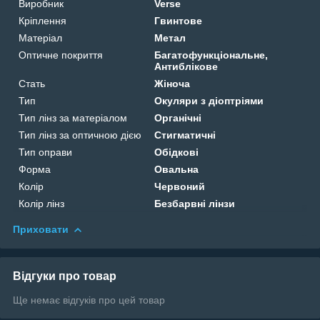
Виробник
Verse
Кріплення
Гвинтове
Матеріал
Метал
Оптичне покриття
Багатофункціональне,
Антиблікове
Стать
Жіноча
Тип
Окуляри з діоптріями
Тип лінз за матеріалом
Органічні
Тип лінз за оптичною дією
Стигматичні
Тип оправи
Обідкові
Форма
Овальна
Колір
Червоний
Колір лінз
Безбарвні лінзи
Приховати
Відгуки про товар
Ще немає відгуків про цей товар