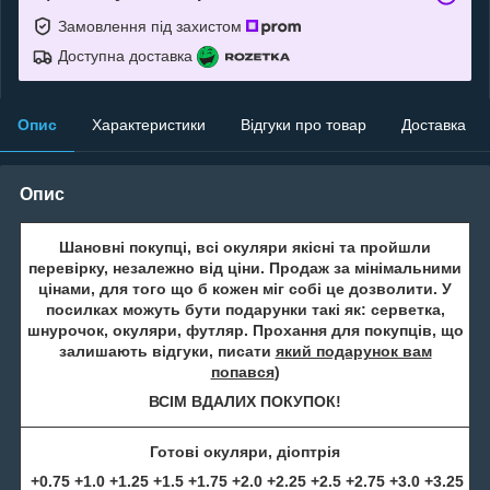
Замовлення під захистом
Доступна доставка
Опис
Характеристики
Відгуки про товар
Доставка
Опис
Шановні покупці, всі окуляри якісні та пройшли
перевірку, незалежно від ціни. Продаж за мінімальними
цінами, для того що б кожен міг собі це дозволити. У
посилках можуть бути подарунки такі як: серветка,
шнурочок, окуляри, футляр. Прохання для покупців, що
залишають відгуки, писати
який подарунок вам
попався
)
ВСІМ ВДАЛИХ ПОКУПОК!
Готові окуляри, діоптрія
+0.75 +1.0 +1.25 +1.5 +1.75 +2.0 +2.25 +2.5 +2.75 +3.0 +3.25