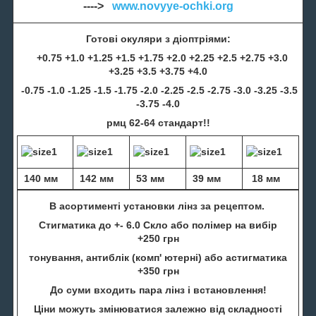
---->
www.novyye-ochki.org
Готові окуляри з діоптріями:
+0.75 +1.0 +1.25 +1.5 +1.75 +2.0 +2.25 +2.5 +2.75 +3.0
+3.25 +3.5 +3.75 +4.0
-0.75 -1.0 -1.25 -1.5 -1.75 -2.0 -2.25 -2.5 -2.75 -3.0 -3.25 -3.5
-3.75 -4.0
рмц 62-64 стандарт!!
140 мм
142 мм
53 мм
39 мм
18 мм
В асортименті установки лінз за рецептом.
Стигматика до +- 6.0 Скло або полімер на вибір
+250 грн
тонування, антиблік (комп' ютерні) або астигматика
+350 грн
До суми входить пара лінз і встановлення!
Ціни можуть змінюватися залежно від складності