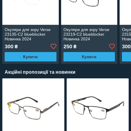
Окуляри для зору Verse
Окуляри для зору Verse
Окул
23135-C2 blueblocker
23219-C2 blueblocker
2315
Новинка 2024
Новинка 2024
Нови
300
250
300
₴
₴
Купити
Купити
Акційні пропозиції та новинки