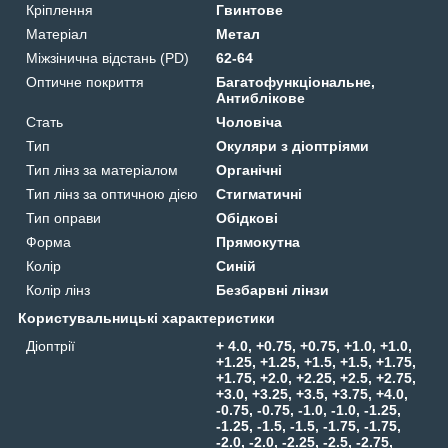
Кріплення
Гвинтове
Матеріал
Метал
Міжзінична відстань (PD)
62-64
Оптичне покриття
Багатофункціональне,
Антиблікове
Стать
Чоловіча
Тип
Окуляри з діоптріями
Тип лінз за матеріалом
Органічні
Тип лінз за оптичною дією
Стигматичні
Тип оправи
Обідкові
Форма
Прямокутна
Колір
Синій
Колір лінз
Безбарвні лінзи
Користувальницькі характеристики
Діоптрії
+ 4.0, +0.75, +0.75, +1.0, +1.0,
+1.25, +1.25, +1.5, +1.5, +1.75,
+1.75, +2.0, +2.25, +2.5, +2.75,
+3.0, +3.25, +3.5, +3.75, +4.0,
-0.75, -0.75, -1.0, -1.0, -1.25,
-1.25, -1.5, -1.5, -1.75, -1.75,
-2.0, -2.0, -2.25, -2.5, -2.75,