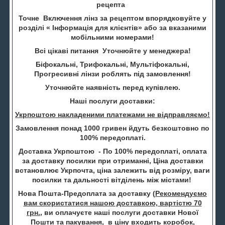
рецепта
Точне Включення лінз за рецептом впорядковуйте у
розділі « Інформація для клієнтів» або за вказаними
мобільними номерами!
Всі цікаві питання Уточнюйте у менеджера!
Біфокальні, Трифокальні, Мультіфокальні,
Прогресивні лінзи роблять під замовлення!
Уточнюйте наявність перед купівлею.
Наші послуги доставки:
Укрпоштою накладеними платежами не відправляємо!
Замовлення понад 1000 гривен йдуть безкоштовно по
100% передоплаті.
Доставка Укрпоштою - По 100% передоплаті, оплата
за доставку посилки при отриманні, Ціна доставки
встановлює Укрпочта, ціна залежить від розміру, ваги
посилки та дальності вітділень між містами!
Нова Пошта-Предоплата за доставку (
Рекомендуємо
вам скористатися нашою доставкою, вартістю 70
грн.
, ви оплачуєте наші послуги доставки Нової
Пошти та пакування, в ціну входить коробок,