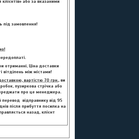
 клієнтів» або за вказаними
ь під замовлення!
мо!
ередоплаті.
и отриманні, Ціна доставки
і вітділень між містами!
ставкою, вартістю 70 грн.
, ви
робок, пузиркова стрічка або
переджати про це менеджера.
й перевод відправнику від 95
 днів після прибуття посилка на
правляється назад, клієнт