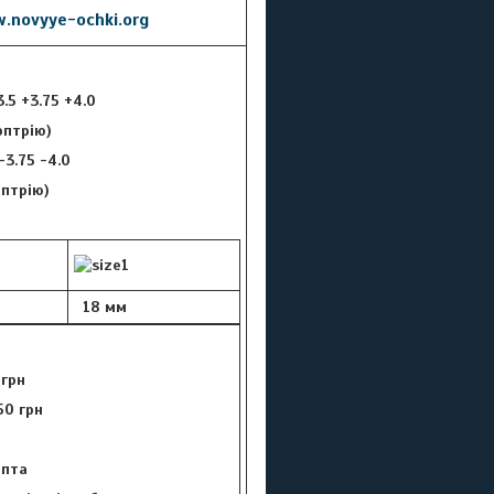
.novyye-ochki.org
3.5 +3.75 +4.0
оптрію)
 -3.75 -4.0
оптрію)
18 мм
 грн
50 грн
цепта