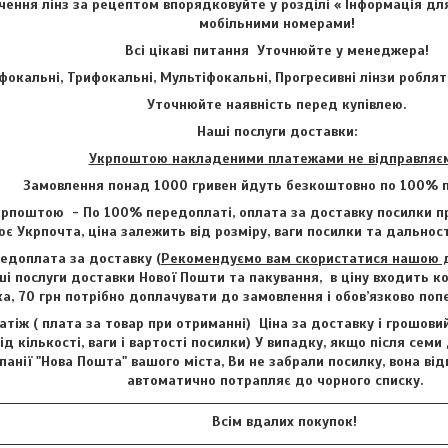
ення лінз за рецептом впорядковуйте у розділі « Інформація для
мобільними номерами!
Всі цікаві питання Уточнюйте у менеджера!
фокальні, Трифокальні, Мультіфокальні, Прогресивні лінзи роблят
Уточнюйте наявність перед купівлею.
Наші послуги доставки:
Укрпоштою накладеними платежами не відправляє
Замовлення понад 1000 гривен йдуть безкоштовно по 100% п
рпоштою - По 100% передоплаті, оплата за доставку посилки пр
є Укрпочта, ціна залежить від розміру, ваги посилки та дальност
едоплата за доставку (
Рекомендуємо вам скористатися нашою до
і послуги доставки Нової Пошти та пакування, в ціну входить ко
ка, 70 грн потрібно доплачувати до замовлення і обов’язково по
тіж ( плата за товар при отриманні) Ціна за доставку і грошови
ід кількості, ваги і вартості посилки) У випадку, якщо після семи
анії "Нова Пошта" вашого міста, Ви не забрали посилку, вона від
автоматично потрапляє до чорного списку.
Всім вдалих покупок!