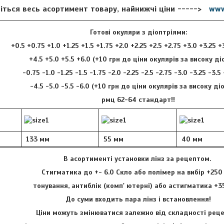
іться весь асортимент товару, найнижчі ціни ----->
www
Готові окуляри з діоптріями:
+0.5 +0.75 +1.0 +1.25 +1.5 +1.75 +2.0 +2.25 +2.5 +2.75 +3.0 +3.25 +
+4.5 +5.0 +5.5 +6.0 (+10 грн до ціни окулярів за високу ді
-0.75 -1.0 -1.25 -1.5 -1.75 -2.0 -2.25 -2.5 -2.75 -3.0 -3.25 -3.5
-4.5 -5.0 -5.5 -6.0 (+10 грн до ціни окулярів за високу ді
рмц 62-64 стандарт!!
133 мм
55 мм
40 мм
В асортименті установки лінз за рецептом.
Стигматика до +- 6.0 Скло або полімер на вибір +250
тонування, антиблік (комп' ютерні) або астигматика +3
До суми входить пара лінз і встановлення!
Ціни можуть змінюватися залежно від складності ре