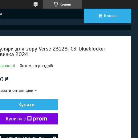
Кошик
а
Кошик
уляри для зору Verse 23128-C3-blueblocker
винка 2024
аявності
Оптом і в роздріб
0 ₴
азати оптові ціни
Купити
Купити з