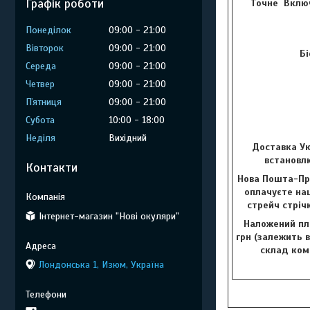
Графік роботи
Точне Включ
Понеділок
09:00
21:00
Вівторок
09:00
21:00
Бі
Середа
09:00
21:00
Четвер
09:00
21:00
Пʼятниця
09:00
21:00
Субота
10:00
18:00
Неділя
Вихідний
Доставка Ук
встановлю
Контакти
Нова Пошта-Пр
оплачуєте наш
стрейч стріч
Інтернет-магазин "Нові окуляри"
Наложений пла
грн (залежить в
склад комп
Лондонська 1, Изюм, Україна