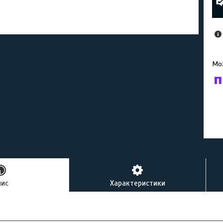
У к
буд
пис
Характеристики