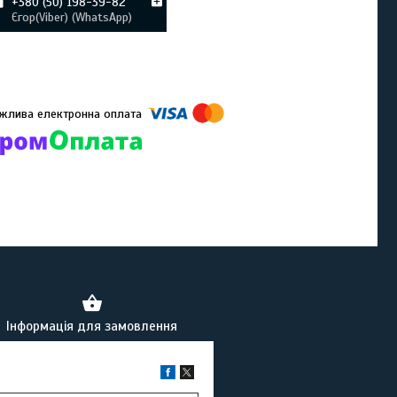
+380 (50) 198-39-82
Єгор(Viber) (WhatsApp)
омпанії підключені електронні платежі. Тепер ви можете купити
ь-який товар не покидаючи сайту.
Інформація для замовлення