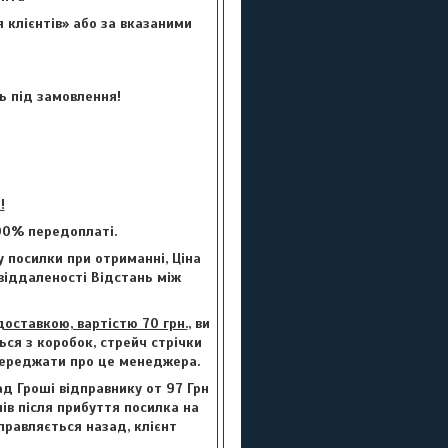
 клієнтів» або за вказаними
ь під замовлення!
!
00% передоплаті.
 посилки при отриманні, Ціна
 віддаленості Відстань між
ставкою, вартістю 70 грн.
, ви
ься з коробок, стрейч стрічки
опереджати про це менеджера.
ад Гроші відправнику от 97 Грн
нів після прибуття посилка на
правляється назад, клієнт