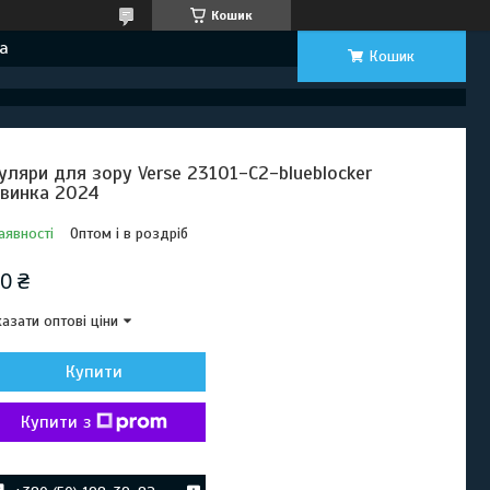
Кошик
а
Кошик
уляри для зору Verse 23101-C2-blueblocker
винка 2024
аявності
Оптом і в роздріб
0 ₴
азати оптові ціни
Купити
Купити з