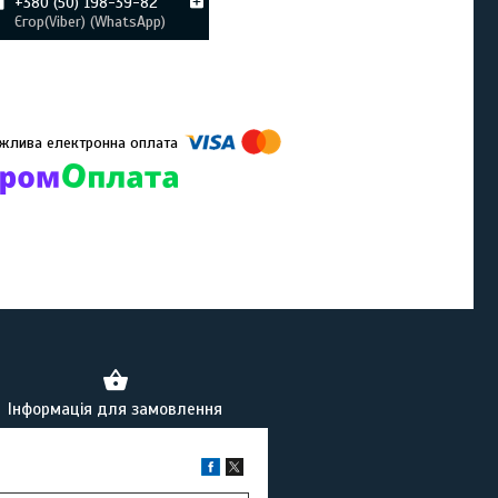
+380 (50) 198-39-82
Єгор(Viber) (WhatsApp)
омпанії підключені електронні платежі. Тепер ви можете купити
ь-який товар не покидаючи сайту.
Інформація для замовлення