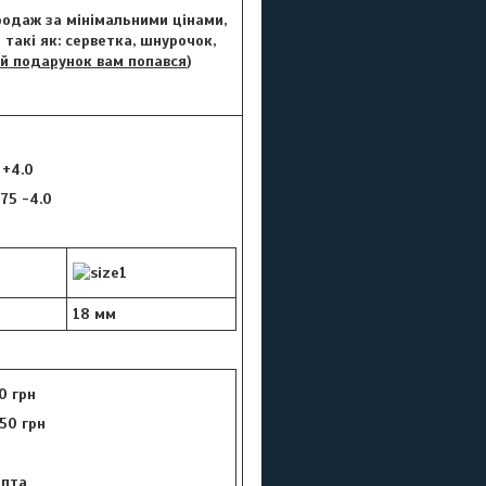
Продаж за мінімальними цінами,
такі як: серветка, шнурочок,
й подарунок вам попався
)
 +4.0
.75 -4.0
18 мм
0 грн
50 грн
цепта