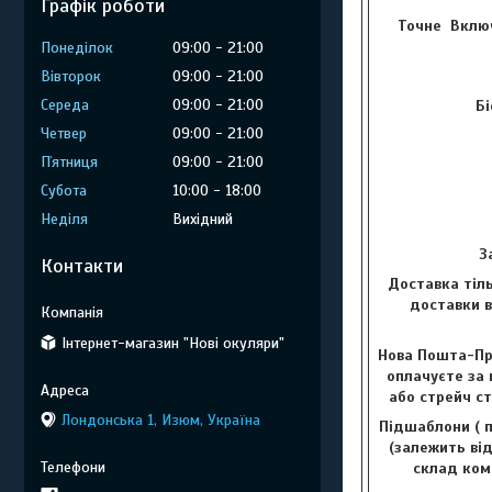
Графік роботи
Точне Включ
Понеділок
09:00
21:00
Вівторок
09:00
21:00
Середа
09:00
21:00
Бі
Четвер
09:00
21:00
Пʼятниця
09:00
21:00
Субота
10:00
18:00
Неділя
Вихідний
З
Контакти
Доставка тіль
доставки в
Інтернет-магазин "Нові окуляри"
Нова Пошта-Пр
оплачуєте за 
або стрейч с
Лондонська 1, Изюм, Україна
Підшаблони ( п
(залежить від
склад комп