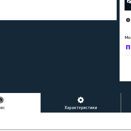
У к
буд
пис
Характеристики