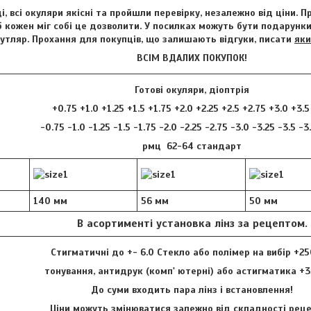
і, всі окуляри якісні та пройшли перевірку, незалежно від ціни. 
 кожен міг собі це дозволити. У посилках можуть бути подарунки 
футляр. Прохання для покупців, що залишають відгуки, писати
яки
ВСІМ ВДАЛИХ ПОКУПОК!
Готові окуляри, діоптрія
+0.75 +1.0 +1.25 +1.5 +1.75 +2.0 +2.25 +2.5 +2.75 +3.0 +3.5
-0.75 -1.0 -1.25 -1.5 -1.75 -2.0 -2.25 -2.75 -3.0 -3.25 -3.5 -3
рмц 62-64 стандарт
140 мм
56 мм
50 мм
В асортименті установка лінз за рецептом.
Стигматичні до +- 6.0 Стекло або полімер на вибір +25
тонування, антидрук (комп' ютерні) або астигматика +3
До суми входить пара лінз і встановлення!
Ціни можуть змінюватися залежно від складності ре