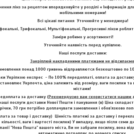
ення лінз за рецептом впорядковуйте у розділі « Інформація для
мобільними номерами!
Всі цікаві питання Уточнюйте у менеджера!
фокальні, Трифокальні, Мультіфокальні, Прогресивні лінзи роблят
Заміри робимо у асортименті!
Уточнюйте наявність перед купівлею.
Наші послуги доставки:
Закріплюй накладеними платежами не відсилаємо
амовлення понад 1000 гривень відправляются безкоштовно по 1
ки Укріпкою експрес - По 100% передоплаті, оплата за доставку
становлює Укрпочта, ціна залежить від розміру, ваги посилки та
містами!
едоплата за доставку (
Рекомендуємо вам скористатися нашим до
наші послуги доставки Нової Пошти і пакування (в) Ціна складаєт
трічки, 70 грн потрібно доплачувати замовлення і обов’язково п
лата за товар і доставку) Цінність платежі за доставку і перекл
 кількості, ваги і вартості посилки) У випадку, якщо після семи д
анії "Нова Пошта" вашого міста, Ви не забрали посилку, вона від
автоматично потрапляє до чорного списку.