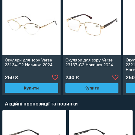
Окуляри для зору Verse
Окуляри для зору Verse
Окул
23134-C2 Новинка 2024
23137-C2 Новинка 2024
2321
Нови
250
240
250
₴
₴
Купити
Купити
Акційні пропозиції та новинки