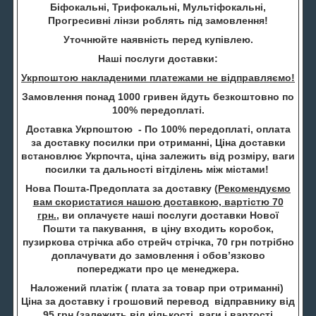
Біфокальні, Трифокальні, Мультіфокальні,
Прогресивні лінзи роблять під замовлення!
Уточнюйте наявність перед купівлею.
Наші послуги доставки:
Укрпоштою накладеними платежами не відправляємо!
Замовлення понад 1000 гривен йдуть безкоштовно по
100% передоплаті.
Доставка Укрпоштою - По 100% передоплаті, оплата
за доставку посилки при отриманні, Ціна доставки
встановлює Укрпочта, ціна залежить від розміру, ваги
посилки та дальності вітділень між містами!
Нова Пошта-Предоплата за доставку (
Рекомендуємо
вам скористатися нашою доставкою, вартістю 70
грн.
, ви оплачуєте наші послуги доставки Нової
Пошти та пакування, в ціну входить коробок,
пузиркова стрічка або стрейч стрічка, 70 грн потрібно
доплачувати до замовлення і обов’язково
попереджати про це менеджера.
Наложений платіж ( плата за товар при отриманні)
Ціна за доставку і грошовий перевод відправнику від
95 грн (залежить від кількості, ваги і вартості