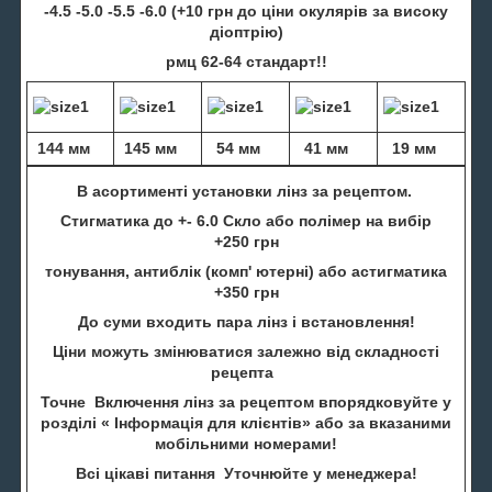
-4.5 -5.0 -5.5 -6.0 (+10 грн до ціни окулярів за високу
діоптрію)
рмц 62-64 стандарт!!
144 мм
145 мм
54 мм
41 мм
19 мм
В асортименті установки лінз за рецептом.
Стигматика до +- 6.0 Скло або полімер на вибір
+250 грн
тонування, антиблік (комп' ютерні) або астигматика
+350 грн
До суми входить пара лінз і встановлення!
Ціни можуть змінюватися залежно від складності
рецепта
Точне Включення лінз за рецептом впорядковуйте у
розділі « Інформація для клієнтів» або за вказаними
мобільними номерами!
Всі цікаві питання Уточнюйте у менеджера!