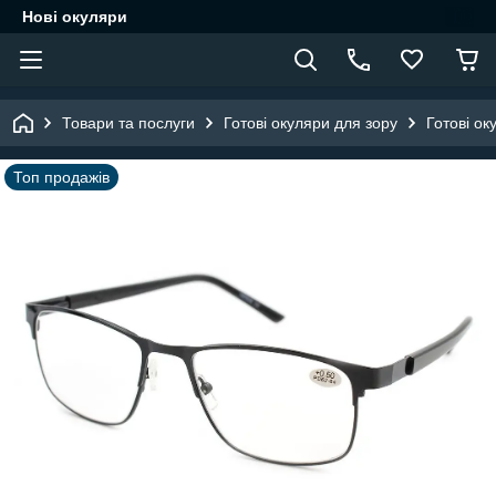
Нові окуляри
Товари та послуги
Готові окуляри для зору
Готові ок
Топ продажів