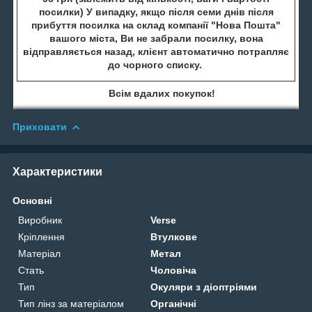
посилки) У випадку, якщо після семи днів після
прибуття посилка на склад компанії "Нова Пошта"
вашого міста, Ви не забрали посилку, вона
відправляється назад, клієнт автоматично потрапляє
до чорного списку.
Всім вдалих покупок!
Приховати
Характеристики
Основні
Виробник
Verse
Кріплення
Втулкове
Матеріал
Метал
Стать
Чоловіча
Тип
Окуляри з діоптріями
Тип лінз за матеріалом
Органічні