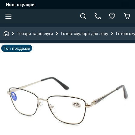
Нові окуляри
Товари та послуги
Готові окуляри для зору
Готові ок
Топ продажів