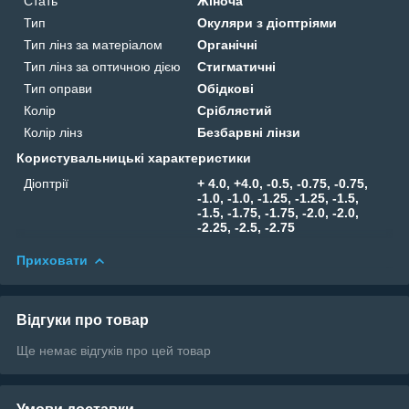
Стать
Жіноча
Тип
Окуляри з діоптріями
Тип лінз за матеріалом
Органічні
Тип лінз за оптичною дією
Стигматичні
Тип оправи
Обідкові
Колір
Сріблястий
Колір лінз
Безбарвні лінзи
Користувальницькі характеристики
Діоптрії
+ 4.0, +4.0, -0.5, -0.75, -0.75,
-1.0, -1.0, -1.25, -1.25, -1.5,
-1.5, -1.75, -1.75, -2.0, -2.0,
-2.25, -2.5, -2.75
Приховати
Відгуки про товар
Ще немає відгуків про цей товар