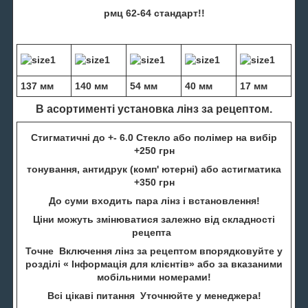
рмц 62-64 стандарт!!
137 мм
140 мм
54 мм
40 мм
17 мм
В асортименті установка лінз за рецептом.
Стигматичні до +- 6.0 Стекло або полімер на вибір
+250 грн
тонування, антидрук (комп' ютерні) або астигматика
+350 грн
До суми входить пара лінз і встановлення!
Ціни можуть змінюватися залежно від складності
рецепта
Точне Включення лінз за рецептом впорядковуйте у
розділі « Інформація для клієнтів» або за вказаними
мобільними номерами!
Всі цікаві питання Уточнюйте у менеджера!