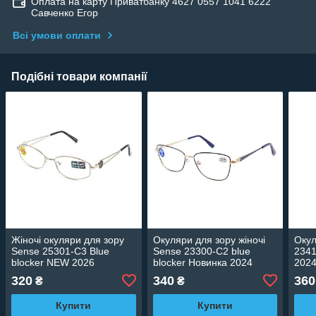
Оплата на карту Приватбанку 4627 0557 1041 6222
Савченко Егор
Всі умови оплати
Подібні товари компанії
Жіночі окуляри для зору
Окуляри для зору жіночі
Окул
Sense 25301-C3 Blue
Sense 23300-C2 blue
2341
blocker NEW 2026
blocker Новинка 2024
202
320
340
360
₴
₴
Купити
Купити