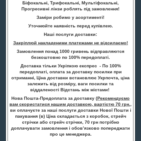
Біфокальні, Трифокальні, Мультіфокальні,
Прогресивні лінзи роблять під замовлення!
Заміри робимо у асортименті!
Уточнюйте наявність перед купівлею.
Наші послуги доставки:
Закріплюй накладеними платежами не відсилаємо!
Замовлення понад 1000 гривень відправляются
безкоштовно по 100% передоплаті.
Доставка тільки Укріпкою експрес - По 100%
передоплаті, оплата за доставку посилки при
отриманні, Ціна доставки встановлює Укрпочта, ціна
залежить від розміру, ваги посилки та
віддаленості Відстань між містами!
Нова Пошта-Предоплата за доставку (
Рекомендуємо
вам скористатися нашим доставкою, вартістю 70 грн.
,
ви оплачуєте за наші послуги доставки Нової Пошти і
пакування (в) Ціна складається з коробок, стрейч
стрічки або стрейч стрічки, 70 грн потрібно
доплачувати замовлення і обов’язково попереджати
про це менеджера.