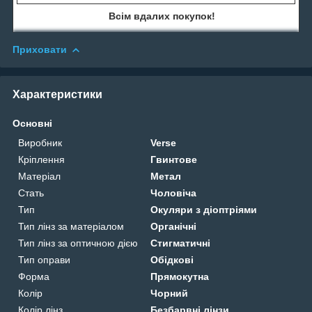
Всім вдалих покупок!
Приховати
Характеристики
Основні
Виробник
Verse
Кріплення
Гвинтове
Матеріал
Метал
Стать
Чоловіча
Тип
Окуляри з діоптріями
Тип лінз за матеріалом
Органічні
Тип лінз за оптичною дією
Стигматичні
Тип оправи
Обідкові
Форма
Прямокутна
Колір
Чорний
Колір лінз
Безбарвні лінзи