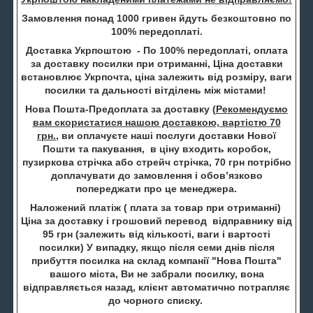
Замовлення понад 1000 гривен йдуть безкоштовно по
100% передоплаті.
Доставка Укрпоштою - По 100% передоплаті, оплата
за доставку посилки при отриманні, Ціна доставки
встановлює Укрпочта, ціна залежить від розміру, ваги
посилки та дальності вітділень між містами!
Нова Пошта-Предоплата за доставку (
Рекомендуємо
вам скористатися нашою доставкою, вартістю 70
грн.
, ви оплачуєте наші послуги доставки Нової
Пошти та пакування, в ціну входить коробок,
пузиркова стрічка або стрейч стрічка, 70 грн потрібно
доплачувати до замовлення і обов’язково
попереджати про це менеджера.
Наложений платіж ( плата за товар при отриманні)
Ціна за доставку і грошовий перевод відправнику від
95 грн (залежить від кількості, ваги і вартості
посилки) У випадку, якщо після семи днів після
прибуття посилка на склад компанії "Нова Пошта"
вашого міста, Ви не забрали посилку, вона
відправляється назад, клієнт автоматично потрапляє
до чорного списку.