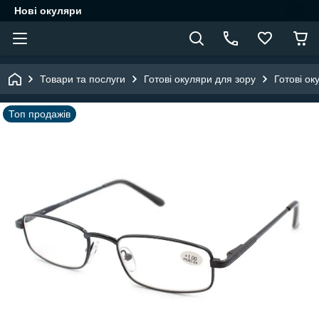
Нові окуляри
Товари та послуги
Готові окуляри для зору
Готові ок
Топ продажів