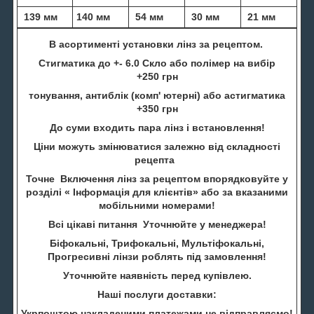
139 мм
140 мм
54 мм
30 мм
21 мм
В асортименті установки лінз за рецептом.
Стигматика до +- 6.0 Скло або полімер на вибір
+250 грн
тонування, антиблік (комп' ютерні) або астигматика
+350 грн
До суми входить пара лінз і встановлення!
Ціни можуть змінюватися залежно від складності
рецепта
Точне Включення лінз за рецептом впорядковуйте у
розділі « Інформація для клієнтів» або за вказаними
мобільними номерами!
Всі цікаві питання Уточнюйте у менеджера!
Біфокальні, Трифокальні, Мультіфокальні,
Прогресивні лінзи роблять під замовлення!
Уточнюйте наявність перед купівлею.
Наші послуги доставки:
Укрпоштою накладеними платежами не відправляємо!