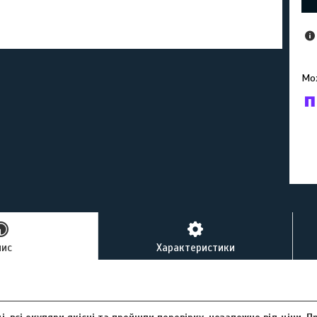
У к
буд
пис
Характеристики