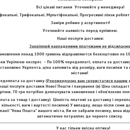
Всі цікаві питання Уточнюйте у менеджера!
фокальні, Трифокальні, Мультіфокальні, Прогресивні лінзи роблят
Заміри робимо у асортименті!
Уточнюйте наявність перед купівлею.
Наші послуги доставки:
Закріплюй накладеними платежами не відсилаємо
амовлення понад 1000 гривень відправляются безкоштовно по 1
ки Укріпкою експрес - По 100% передоплаті, оплата за доставку
становлює Укрпочта, ціна залежить від розміру, ваги посилки та
містами!
едоплата за доставку (
Рекомендуємо вам скористатися нашим до
наші послуги доставки Нової Пошти і пакування (в) Ціна складаєт
трічки, 70 грн потрібно доплачувати замовлення і обов’язково п
лата за товар і доставку) Цінність платежі за доставку і перекл
 кількості, ваги і вартості посилки) У випадку, якщо після семи д
анії "Нова Пошта" вашого міста, Ви не забрали посилку, вона від
автоматично потрапляє до чорного списку.
У нас тільки якісна оптика!