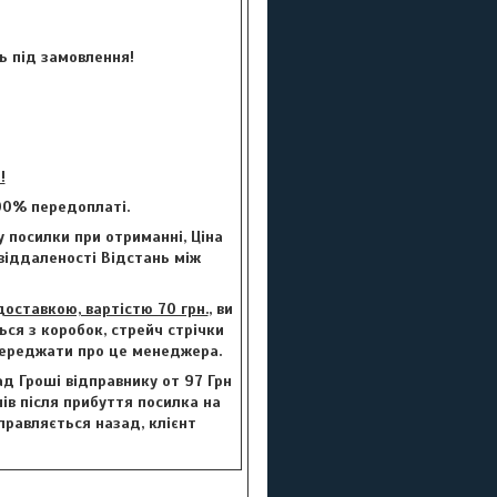
ь під замовлення!
!
00% передоплаті.
 посилки при отриманні, Ціна
 віддаленості Відстань між
ставкою, вартістю 70 грн.
, ви
ься з коробок, стрейч стрічки
опереджати про це менеджера.
ад Гроші відправнику от 97 Грн
нів після прибуття посилка на
правляється назад, клієнт