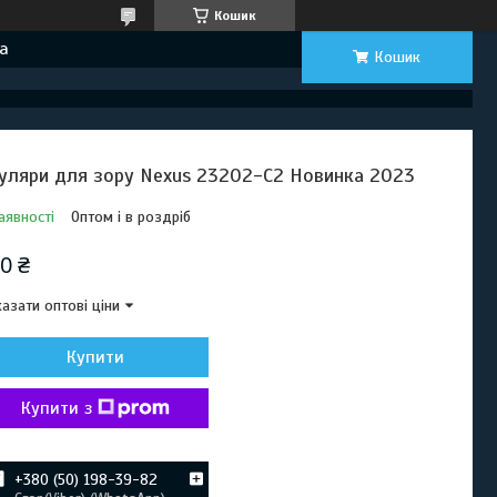
Кошик
а
Кошик
уляри для зору Nexus 23202-C2 Новинка 2023
аявності
Оптом і в роздріб
0 ₴
азати оптові ціни
Купити
Купити з
+380 (50) 198-39-82