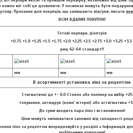
і, всі окуляри якісні та пройшли перевірку, незалежно від ціни. 
 кожен міг собі це дозволити. У посилках можуть бути подарунки 
футляр. Прохання для покупців, що залишають відгуки, писати
яки
ВСІМ ВДАЛИХ ПОКУПОК!
Готові окуляри, діоптрія
+0.75 +1.0 +1.25 +1.5 +1.75 +2.0 +2.25 +2.5 +2.75 +3.0 +3.25 +3.5
рмц 62-64 стандарт!!
мм
мм
мм
В асортименті установка лінз за рецептом.
Стигматичні до +- 6.0 Стекло або полімер на вибір +25
тонування, антидрук (комп' ютерні) або астигматика +3
До суми входить пара лінз і встановлення!
Ціни можуть змінюватися залежно від складності ре
ення лінз за рецептом впорядковуйте у розділі « Інформація для
мобільними номерами!