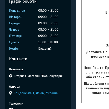
Графік роботи
Понеділок
09:00
21:00
Бі
Вівторок
09:00
21:00
Середа
09:00
21:00
Четвер
09:00
21:00
Пʼятниця
09:00
21:00
Субота
10:00
18:00
З
Неділя
Вихідний
Доставка тіль
доставки в
Контакти
Нова Пошта-Пр
оплачуєте за 
Інтернет-магазин "Нові окуляри"
або стрейч с
Підшаблони ( п
(залежить від
склад комп
Лондонська 1, Изюм, Україна