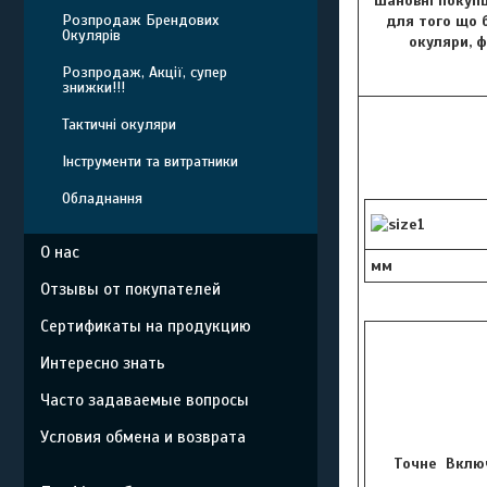
Шановні покупц
Розпродаж Брендових
для того що б
Окулярів
окуляри, 
Розпродаж, Акції, супер
знижки!!!
Тактичні окуляри
Інструменти та витратники
Обладнання
О нас
мм
Отзывы от покупателей
Сертификаты на продукцию
Интересно знать
Часто задаваемые вопросы
Условия обмена и возврата
Точне Включ