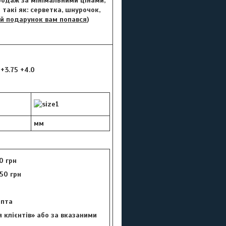
Продаж за мінімальними цінами,
такі як: серветка, шнурочок,
й подарунок вам попався
)
 +3.75 +4.0
мм
0 грн
50 грн
цепта
 клієнтів» або за вказаними