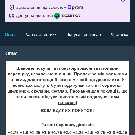
Замовлення під захистом
Доступна доставка
Опис
Характеристики
Відгуки про товар
Доставка
Опис
Шановні покупці, всі окуляри якісні та пройшли
перевірку, незалежно від ціни. Продаж за мінімальними
цінами, для того що б кожен міг собі це дозволити. У
посилках можуть бути подарунки такі як: серветка,
шнурочок, окуляри, футляр. Прохання для покупців, що
залишають відгуки, писати
який подарунок вам
попався
)
ВСІМ ВДАЛИХ ПОКУПОК!
Готові окуляри, діоптрія
+0.75 +1.0 +1.25 +1.5 +1.75 +2.0 +2.25 +2.5 +2.75 +3.0 +3.25