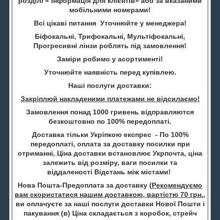
розділі « Інформація для клієнтів» або за вказаними
мобільними номерами!
Всі цікаві питання Уточнюйте у менеджера!
Біфокальні, Трифокальні, Мультіфокальні,
Прогресивні лінзи роблять під замовлення!
Заміри робимо у асортименті!
Уточнюйте наявність перед купівлею.
Наші послуги доставки:
Закріплюй накладеними платежами не відсилаємо!
Замовлення понад 1000 гривень відправляются
безкоштовно по 100% передоплаті.
Доставка тільки Укріпкою експрес - По 100%
передоплаті, оплата за доставку посилки при
отриманні, Ціна доставки встановлює Укрпочта, ціна
залежить від розміру, ваги посилки та
віддаленості Відстань між містами!
Нова Пошта-Предоплата за доставку (
Рекомендуємо
вам скористатися нашим доставкою, вартістю 70 грн.
,
ви оплачуєте за наші послуги доставки Нової Пошти і
пакування (в) Ціна складається з коробок, стрейч