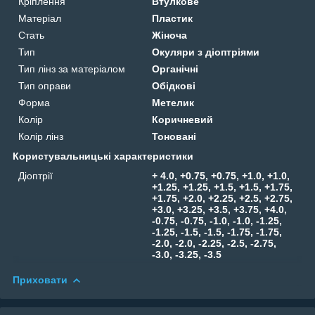
Кріплення
Втулкове
Матеріал
Пластик
Стать
Жіноча
Тип
Окуляри з діоптріями
Тип лінз за матеріалом
Органічні
Тип оправи
Обідкові
Форма
Метелик
Колір
Коричневий
Колір лінз
Тоновані
Користувальницькі характеристики
Діоптрії
+ 4.0, +0.75, +0.75, +1.0, +1.0,
+1.25, +1.25, +1.5, +1.5, +1.75,
+1.75, +2.0, +2.25, +2.5, +2.75,
+3.0, +3.25, +3.5, +3.75, +4.0,
-0.75, -0.75, -1.0, -1.0, -1.25,
-1.25, -1.5, -1.5, -1.75, -1.75,
-2.0, -2.0, -2.25, -2.5, -2.75,
-3.0, -3.25, -3.5
Приховати