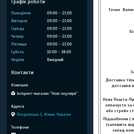
Графік роботи
Точне Включ
Понеділок
09:00
21:00
Вівторок
09:00
21:00
Середа
09:00
21:00
Бі
Четвер
09:00
21:00
Пʼятниця
09:00
21:00
Субота
10:00
18:00
Неділя
Вихідний
Контакти
З
Доставка тіль
доставки в
Інтернет-магазин "Нові окуляри"
Нова Пошта-Пр
оплачуєте за 
або стрейч с
Лондонська 1, Изюм, Україна
Підшаблони ( п
(залежить від
склад комп