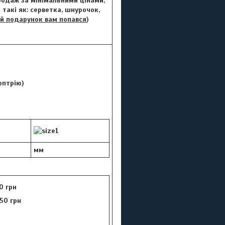
Продаж за мінімальними цінами,
такі як: серветка, шнурочок,
й подарунок вам попався
)
іоптрію)
мм
0 грн
50 грн