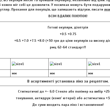
і, всі окуляри якісні та пройшли перевірку, незалежно від ціни. 
 кожен міг собі це дозволити. У посилках можуть бути подарунки 
футляр. Прохання для покупців, що залишають відгуки, писати
яки
ВСІМ ВДАЛИХ ПОКУПОК!
Готові окуляри, діоптрія
+0.5 +0.75
+6.5 +7.0 +7.5 +8.0 (+30 грн до ціни окулярів за високу д
рмц 62-64 стандарт!!
мм
мм
мм
В асортименті установка лінз за рецептом.
Стигматичні до +- 6.0 Стекло або полімер на вибір +25
тонування, антидрук (комп' ютерні) або астигматика +3
До суми входить пара лінз і встановлення!