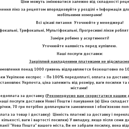
Ціни можуть змінюватися залежно від складності ре
ення лінз за рецептом впорядковуйте у розділі « Інформація для
мобільними номерами!
Всі цікаві питання Уточнюйте у менеджера!
фокальні, Трифокальні, Мультіфокальні, Прогресивні лінзи роблят
Заміри робимо у асортименті!
Уточнюйте наявність перед купівлею.
Наші послуги доставки:
Закріплюй накладеними платежами не відсилаємо
амовлення понад 1000 гривень відправляются безкоштовно по 1
ки Укріпкою експрес - По 100% передоплаті, оплата за доставку
становлює Укрпочта, ціна залежить від розміру, ваги посилки та
містами!
едоплата за доставку (
Рекомендуємо вам скористатися нашим до
наші послуги доставки Нової Пошти і пакування (в) Ціна складаєт
трічки, 70 грн потрібно доплачувати замовлення і обов’язково п
лата за товар і доставку) Цінність платежі за доставку і перекл
 кількості, ваги і вартості посилки) У випадку, якщо після семи д
анії "Нова Пошта" вашого міста, Ви не забрали посилку, вона від