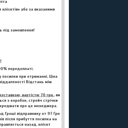
цепта
 клієнтів» або за вказаними
ь під замовлення!
!
00% передоплаті.
 посилки при отриманні, Ціна
 віддаленості Відстань між
ставкою, вартістю 70 грн.
, ви
ься з коробок, стрейч стрічки
опереджати про це менеджера.
ад Гроші відправнику от 97 Грн
нів після прибуття посилка на
правляється назад, клієнт