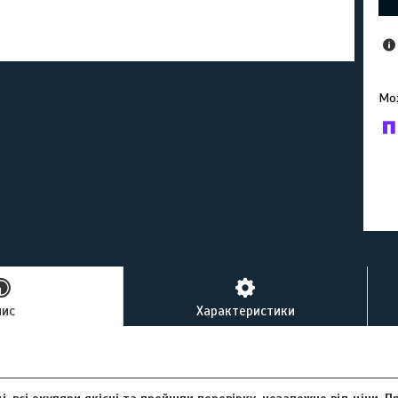
У к
буд
пис
Характеристики