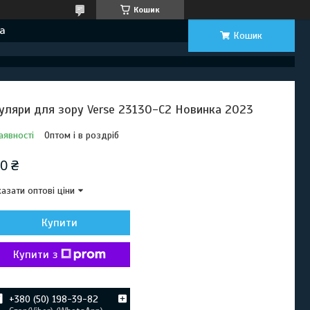
Кошик
а
Кошик
уляри для зору Verse 23130-C2 Новинка 2023
аявності
Оптом і в роздріб
0 ₴
азати оптові ціни
Купити
Купити з
+380 (50) 198-39-82