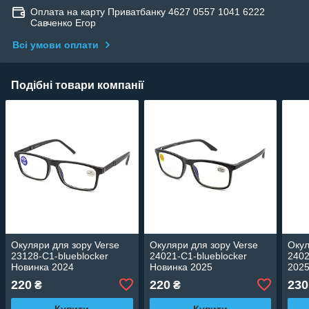
Оплата на карту Приватбанку 4627 0557 1041 6222
Савченко Егор
Всі умови оплати
Подібні товари компанії
Окуляри для зору Verse
Окуляри для зору Verse
Окул
23128-C1-blueblocker
24021-C1-blueblocker
2402
Новинка 2024
Новинка 2025
202
220
220
230
₴
₴
Купити
Купити