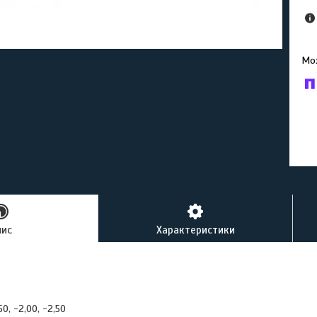
У к
буд
пис
Характеристики
50, -2,00, -2,50