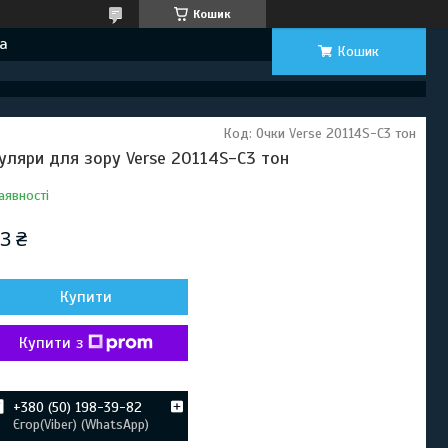
Кошик
а
Кошик
Код:
Очки Verse 20114S-C3 тон
уляри для зору Verse 20114S-C3 тон
аявності
3 ₴
Купити
Купити з
+380 (50) 198-39-82
Єгор(Viber) (WhatsApp)