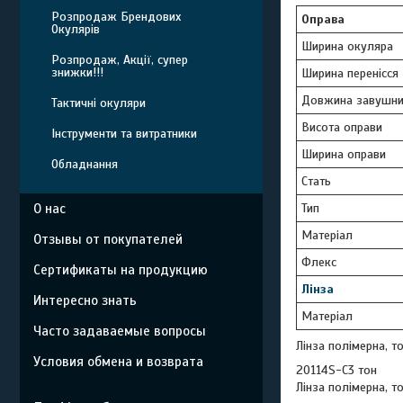
Розпродаж Брендових
Оправа
Окулярів
Ширина окуляра
Розпродаж, Акції, супер
знижки!!!
Ширина перенісся
Довжина завушни
Тактичні окуляри
Висота оправи
Інструменти та витратники
Ширина оправи
Обладнання
Стать
Тип
О нас
Матеріал
Отзывы от покупателей
Флекс
Сертификаты на продукцию
Лінза
Интересно знать
Матеріал
Часто задаваемые вопросы
Лінза полімерна, т
Условия обмена и возврата
20114S-C3 тон
Лінза полімерна, то