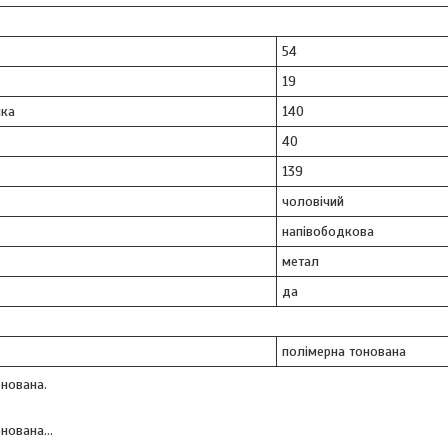
54
19
ка
140
40
139
чоловічий
напівободкова
метал
да
полімерна тонована
онована.
нована...