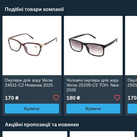
Подібні товари компанії
Окуляри для зору Verse
Чоловічі окуляри для зору
Окул
24011-C2 Новинка 2025
Verse 25209-C2 ТОН. New
250
2026
170
180
170
₴
₴
Купити
Купити
Акційні пропозиції та новинки