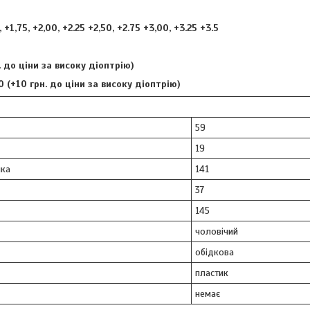
, +1,75, +2,00, +2.25 +2,50, +2.75 +3,00, +3.25 +3.5
н. до ціни за високу діоптрію)
00 (+10 грн. до ціни за високу діоптрію)
59
19
ка
141
37
145
чоловічий
обідкова
пластик
немає