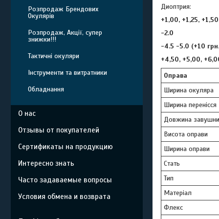
Диоптрия:
Розпродаж Брендових
Окулярів
+1,00, +1,25, +1,50
Розпродаж, Акції, супер
-2.0
знижки!!!
-4.5 -5.0 (+10 гр
Тактичні окуляри
+4,50, +5,00, +6,
Інструменти та витратники
Оправа
Обладнання
Ширина окуляра
Ширина перенісся
О нас
Довжина завушни
Отзывы от покупателей
Висота оправи
Сертификаты на продукцию
Ширина оправи
Интересно знать
Стать
Тип
Часто задаваемые вопросы
Матеріал
Условия обмена и возврата
Флекс