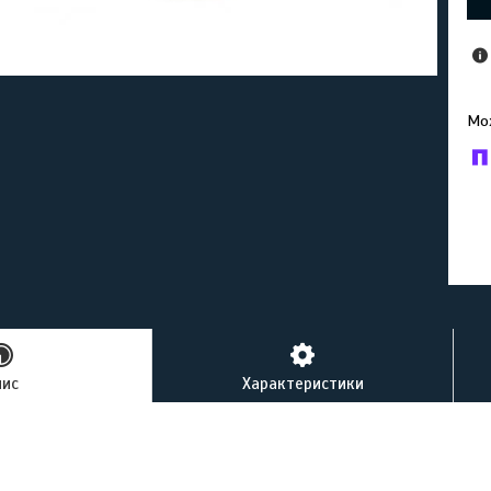
У к
буд
пис
Характеристики