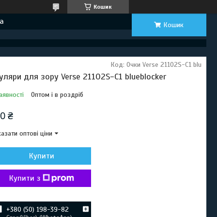
Кошик
а
Кошик
Код:
Очки Verse 21102S-C1 blu
уляри для зору Verse 21102S-C1 blueblocker
аявності
Оптом і в роздріб
0 ₴
азати оптові ціни
Купити
Купити з
+380 (50) 198-39-82