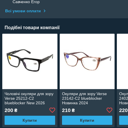
Савченко Егор
Всі умови оплати
Подібні товари компанії
Чоловічі окуляри для зору
Окуляри для зору Verse
Окул
Verse 25212-C2
23142-C2 blueblocker
2402
blueblocker New 2026
Новинка 2024
Нови
200
210
220
₴
₴
Купити
Купити