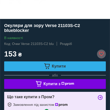
Окуляри для зору Verse 21103S-C2
blueblocker
В наявності
Код: Очки Verse 21103S-C2 blu
Роздріб
153
₴
Купити
або
Купити з
Що таке купити з Пром?
Замовлення під захистом