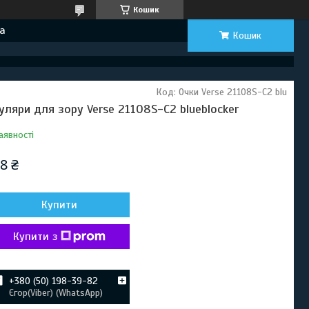
Кошик
а
Кошик
Код:
Очки Verse 21108S-C2 blu
уляри для зору Verse 21108S-C2 blueblocker
аявності
8 ₴
Купити
Купити з
+380 (50) 198-39-82
Єгор(Viber) (WhatsApp)