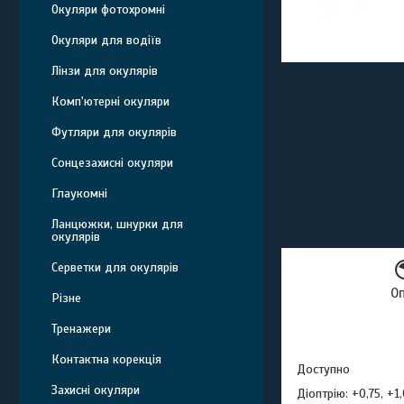
Окуляри фотохромні
Окуляри для водіїв
Лінзи для окулярів
Комп'ютерні окуляри
Футляри для окулярів
Сонцезахисні окуляри
Глаукомні
Ланцюжки, шнурки для
окулярів
Серветки для окулярів
О
Різне
Тренажери
Контактна корекція
Доступно
Захисні окуляри
Діоптрію: +0,75, +1,