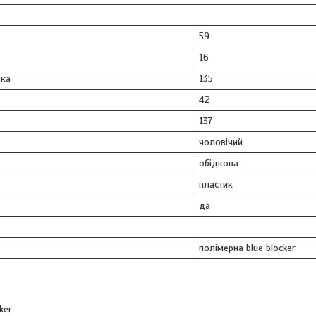
59
16
ка
135
42
137
чоловічий
обідкова
пластик
да
полімерна blue blocker
ker