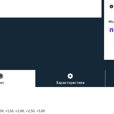
У к
буд
пис
Характеристики
00, +1,50, +2,00, +2,50, +3,00