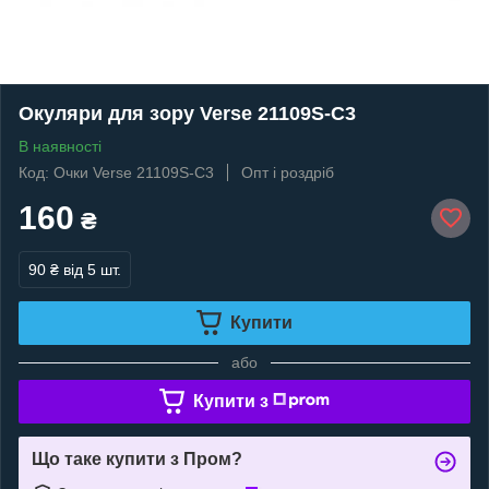
Окуляри для зору Verse 21109S-C3
В наявності
Код: Очки Verse 21109S-C3
Опт і роздріб
160
₴
90 ₴
від 5 шт.
Купити
або
Купити з
Що таке купити з Пром?