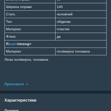
Ширина оправи
140
Стать
чоловічий
Тип
обідкова
Матеріал
пластик
Флекс
да
Л
інза<
/strong>
Матеріал
полімерна тонована
Лінза полімерна, тонована.
Приховати
Характеристики
Основні