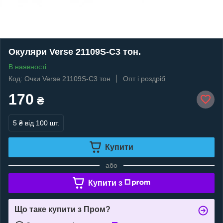
Окуляри Verse 21109S-C3 тон.
В наявності
Код: Очки Verse 21109S-C3 тон
Опт і роздріб
170
₴
5 ₴
від 100 шт.
Купити
або
Купити з
Що таке купити з Пром?