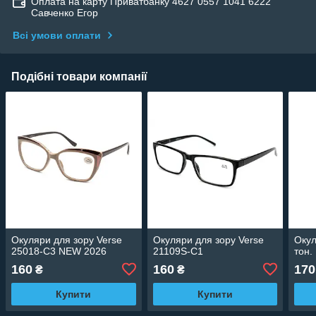
Оплата на карту Приватбанку 4627 0557 1041 6222
Савченко Егор
Всі умови оплати
Подібні товари компанії
Окуляри для зору Verse
Окуляри для зору Verse
Окул
25018-C3 NEW 2026
21109S-C1
тон.
160
160
170
₴
₴
Купити
Купити