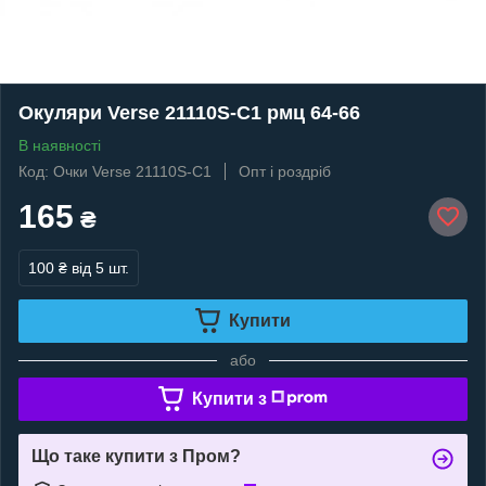
Окуляри Verse 21110S-C1 рмц 64-66
В наявності
Код: Очки Verse 21110S-C1
Опт і роздріб
165
₴
100 ₴
від 5 шт.
Купити
або
Купити з
Що таке купити з Пром?