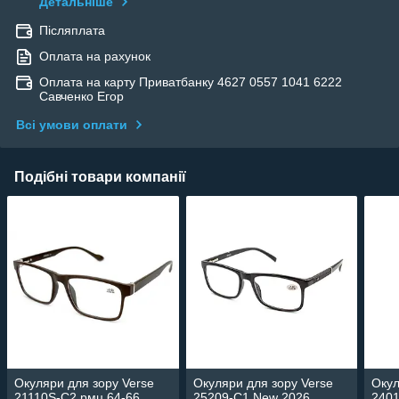
Детальніше
Післяплата
Оплата на рахунок
Оплата на карту Приватбанку 4627 0557 1041 6222
Савченко Егор
Всі умови оплати
Подібні товари компанії
Окуляри для зору Verse
Окуляри для зору Verse
Окул
21110S-C2 рмц 64-66
25209-C1 New 2026
2401