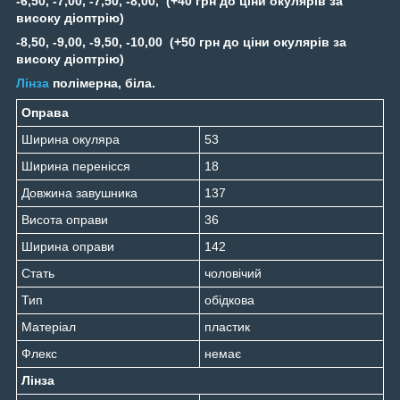
-6,50, -7,00, -7,50, -8,00, (+40 грн до ціни окулярів за
високу діоптрію)
-8,50, -9,00, -9,50, -10,00 (+50 грн до ціни окулярів за
високу діоптрію)
Лінза
полімерна, біла.
Оправа
Ширина окуляра
53
Ширина перенісся
18
Довжина завушника
137
Висота оправи
36
Ширина оправи
142
Стать
чоловічий
Тип
обідкова
Матеріал
пластик
Флекс
немає
Лінза