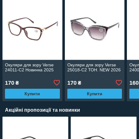
Окуляри для зору Verse
Окуляри для зору Verse
Окул
24011-C2 Новинка 2025
25018-C2 ТОН. NEW 2026
2400
170
170
160
₴
₴
Купити
Купити
Акційні пропозиції та новинки