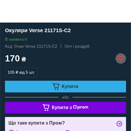
Окуляри Verse 21171S-C2
В наявності
Код: Очки Verse 21171S-C2
Опт і роздріб
170
₴
105 ₴
від 5 шт.
Купити
або
Купити з
Що таке купити з Пром?