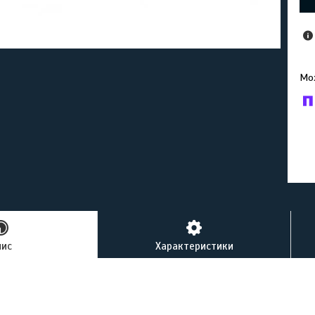
У к
буд
пис
Характеристики