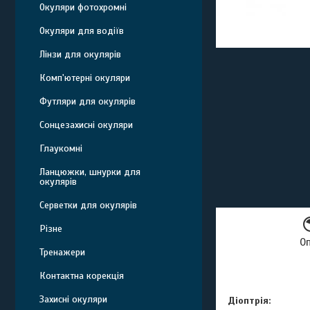
Окуляри фотохромні
Окуляри для водіїв
Лінзи для окулярів
Комп'ютерні окуляри
Футляри для окулярів
Сонцезахисні окуляри
Глаукомні
Ланцюжки, шнурки для
окулярів
Серветки для окулярів
Різне
О
Тренажери
Контактна корекція
Захисні окуляри
Діоптрія: