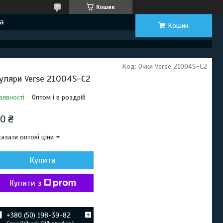
Кошик
а
Кошик
Код:
Очки Verse 21004S-C2
уляри Verse 21004S-C2
аявності
Оптом і в роздріб
0 ₴
азати оптові ціни
Купити
Купити з
+380 (50) 198-39-82