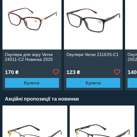
Окуляри для зору Verse
Окуляри Verse 21163S-C1
Окул
24011-C2 Новинка 2025
2552
170
123
140
₴
₴
Купити
Купити
Акційні пропозиції та новинки