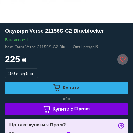
Окуляри Verse 21156S-C2 Blueblocker
В наявності
Код: Очки Verse 21156S-C2 Blu
Опт і роздріб
225
₴
150 ₴
від 5 шт.
Купити
або
Купити з
Що таке купити з Пром?