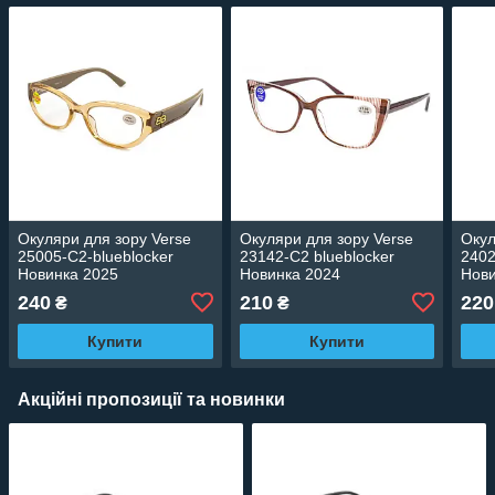
Окуляри для зору Verse
Окуляри для зору Verse
Окул
25005-C2-blueblocker
23142-C2 blueblocker
2402
Новинка 2025
Новинка 2024
Нови
240
210
220
₴
₴
Купити
Купити
Акційні пропозиції та новинки