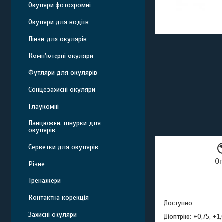
Окуляри фотохромні
Окуляри для водіїв
Лінзи для окулярів
Комп'ютерні окуляри
Футляри для окулярів
Сонцезахисні окуляри
Глаукомні
Ланцюжки, шнурки для
окулярів
Серветки для окулярів
О
Різне
Тренажери
Контактна корекція
Доступно
Захисні окуляри
Діоптрію: +0,75, +1,