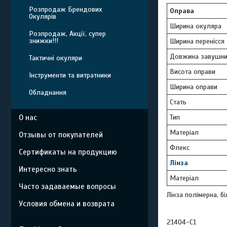
Розпродаж Брендових
Оправа
Окулярів
Ширина окуляра
Розпродаж, Акції, супер
знижки!!!
Ширина перенісся
Довжина завушни
Тактичні окуляри
Висота оправи
Інструменти та витратники
Ширина оправи
Обладнання
Стать
Тип
О нас
Матеріал
Отзывы от покупателей
Флекс
Сертификаты на продукцию
Лінза
Интересно знать
Матеріал
Часто задаваемые вопросы
Лінза полімерна, бі
Условия обмена и возврата
21404-C1