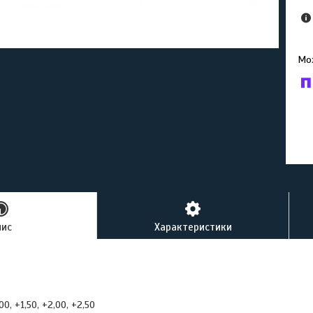
У к
буд
пис
Характеристики
00, +1,50, +2,00, +2,50