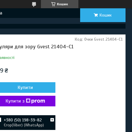
Кошик
а
Кошик
Код:
Очки Gvest 21404-C1
уляри для зору Gvest 21404-C1
аявності
9 ₴
Купити
Купити з
+380 (50) 198-39-82
Єгор(Viber) (WhatsApp)