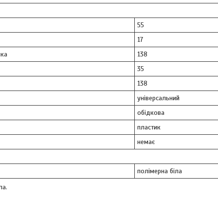
55
17
ка
138
35
138
універсальний
обідкова
пластик
немає
полімерна біла
ла.