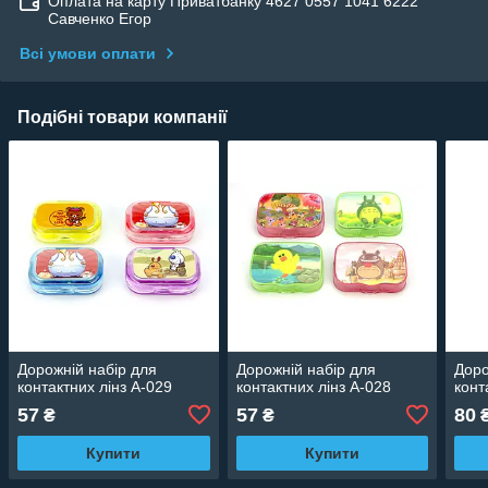
Оплата на карту Приватбанку 4627 0557 1041 6222
Савченко Егор
Всі умови оплати
Подібні товари компанії
Дорожній набір для
Дорожній набір для
Доро
контактних лінз A-029
контактних лінз A-028
конт
57
57
80
₴
₴
Купити
Купити