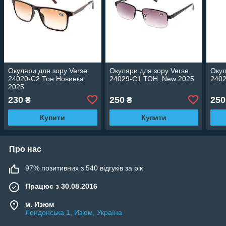
Окуляри для зору Verse
Окуляри для зору Verse
Окул
24020-C2 Тон Новинка
24029-C1 ТОН. New 2025
2402
2025
230
250
250
₴
₴
Купити
Купити
Про нас
97% позитивних з 540 відгуків за рік
Працює з 30.08.2016
м. Изюм
Лондонська 1, Изюм, Україна