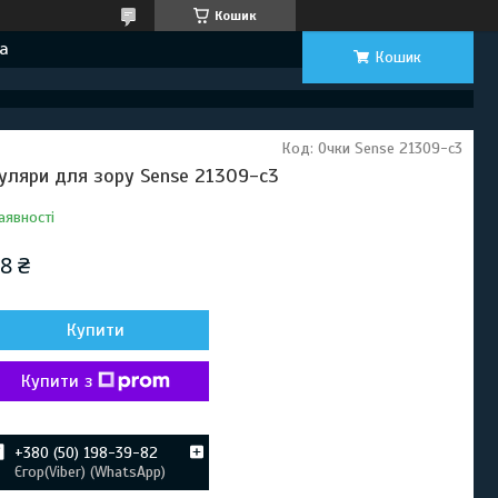
Кошик
а
Кошик
Код:
Очки Sense 21309-c3
уляри для зору Sense 21309-c3
аявності
8 ₴
Купити
Купити з
+380 (50) 198-39-82
Єгор(Viber) (WhatsApp)