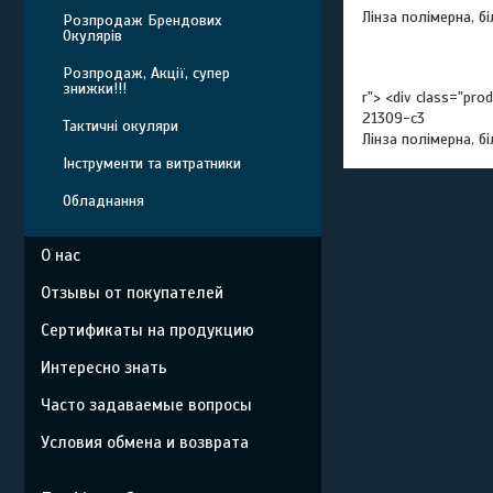
Лінза полімерна, бі
Розпродаж Брендових
Окулярів
Розпродаж, Акції, супер
знижки!!!
r"> <div class="pro
21309-c3
Тактичні окуляри
Лінза полімерна, біл
Інструменти та витратники
Обладнання
О нас
Отзывы от покупателей
Сертификаты на продукцию
Интересно знать
Часто задаваемые вопросы
Условия обмена и возврата