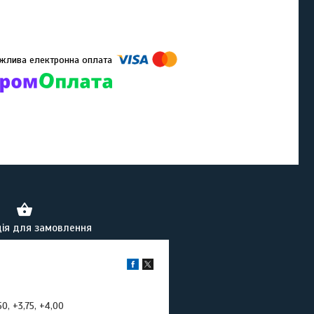
омпанії підключені електронні платежі. Тепер ви можете купити
ь-який товар не покидаючи сайту.
ія для замовлення
50, +3,75, +4,00