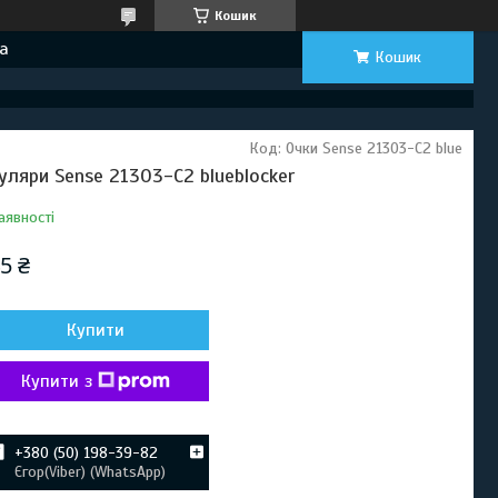
Кошик
а
Кошик
Код:
Очки Sense 21303-C2 blue
уляри Sense 21303-C2 blueblocker
аявності
5 ₴
Купити
Купити з
+380 (50) 198-39-82
Єгор(Viber) (WhatsApp)