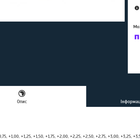
У к
буд
Опис
Інформац
75, +1,00, +1,25, +1,50, +1,75, +2,00, +2,25, +2,50, +2,75, +3,00, +3,25, +3,