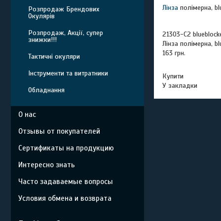
Лінза
полімерна, blu
Розпродаж Брендових
Окулярів
Розпродаж, Акції, супер
21303-C2 blueblock
знижки!!!
Лінза полімерна, blu
163 грн.
Тактичні окуляри
Інструменти та витратники
Купити
У закладки
Обладнання
О нас
Отзывы от покупателей
Сертификаты на продукцию
Интересно знать
Часто задаваемые вопросы
Условия обмена и возврата