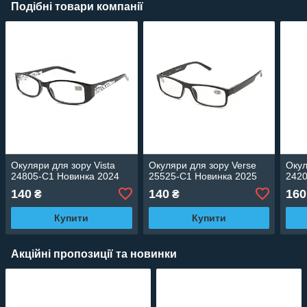
Подібні товари компанії
Окуляри для зору Vista
Окуляри для зору Verse
Окул
24805-C1 Новинка 2024
25525-C1 Новинка 2025
2420
140
140
160
₴
₴
Купити
Купити
Акційні пропозиції та новинки