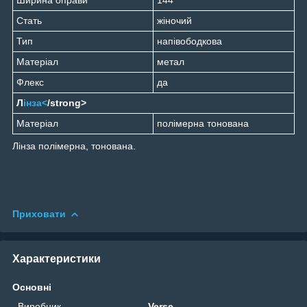
Стать
жіночий
Тип
напівободкова
Матеріал
метал
Флекс
да
Л
інза<
/strong>
Матеріал
полімерна тонована
Лінза полімерна, тонована.
Приховати
Характеристики
Основні
Виробник
Verse