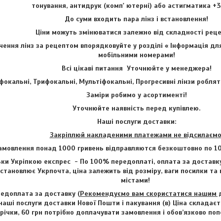
тонування, антидрук (комп' ютерні) або астигматика +3
До суми входить пара лінз і встановлення!
Ціни можуть змінюватися залежно від складності ре
ення лінз за рецептом впорядковуйте у розділі « Інформація для
мобільними номерами!
Всі цікаві питання Уточнюйте у менеджера!
фокальні, Трифокальні, Мультіфокальні, Прогресивні лінзи роблят
Заміри робимо у асортименті!
Уточнюйте наявність перед купівлею.
Наші послуги доставки:
Закріплюй накладеними платежами не відсилаємо
амовлення понад 1000 гривень відправляются безкоштовно по 1
ки Укріпкою експрес - По 100% передоплаті, оплата за доставку
становлює Укрпочта, ціна залежить від розміру, ваги посилки та
містами!
едоплата за доставку (
Рекомендуємо вам скористатися нашим до
наші послуги доставки Нової Пошти і пакування (в) Ціна складаєт
трічки, 60 грн потрібно доплачувати замовлення і обов’язково п