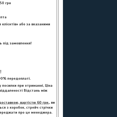
50 грн
цепта
 клієнтів» або за вказаними
ь під замовлення!
!
00% передоплаті.
 посилки при отриманні, Ціна
 віддаленості Відстань між
ставкою, вартістю 60 грн.
, ви
ься з коробок, стрейч стрічки
опереджати про це менеджера.