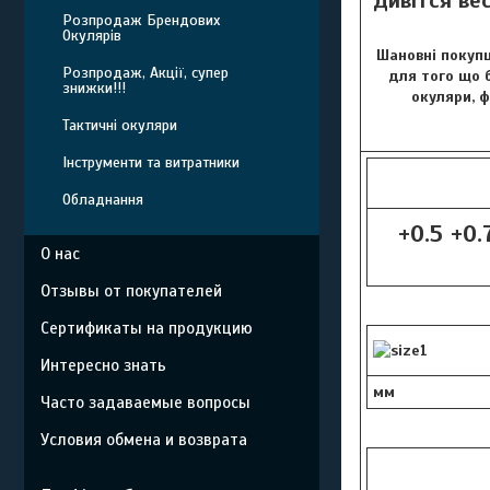
Дивітся ве
Розпродаж Брендових
Окулярів
Шановні покупц
Розпродаж, Акції, супер
для того що б
знижки!!!
окуляри, 
Тактичні окуляри
Інструменти та витратники
Обладнання
+0.5 +0.
О нас
Отзывы от покупателей
Сертификаты на продукцию
Интересно знать
мм
Часто задаваемые вопросы
Условия обмена и возврата