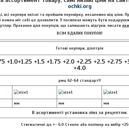
сь ассортимент товару, самі низькі ціни на сай
ochki.org
і, всі окуляри якісні та пройшли перевірку, незалежно від ціни. 
 кожен міг собі це дозволити. У посилках можуть бути подарунки 
футляр. Прохання для покупців, що залишають відгуки, писати
яки
ВСІМ ВДАЛИХ ПОКУПОК!
Готові окуляри, діоптрія
75 +1.0+1.25 +1.5 +1.75 +2.0 +2.25 +2.5 +2.75 +
+4.0
рмц 62-64 стандарт!!
мм
мм
мм
В асортименті установка лінз за рецептом.
Стигматичні до +- 6.0 Стекло або полімер на вибір +25