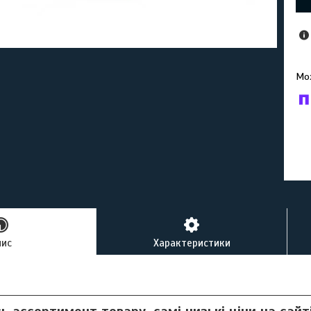
У к
буд
пис
Характеристики