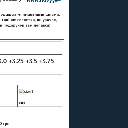
ті ----- >
www.novyye-
Продаж за мінімальними цінами,
такі як: серветка, шнурочок,
й подарунок вам попався
)
3.0 +3.25 +3.5 +3.75
мм
0 грн