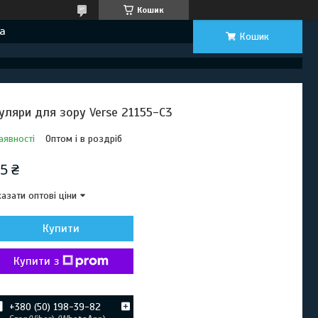
Кошик
а
Кошик
уляри для зору Verse 21155-C3
аявності
Оптом і в роздріб
5 ₴
азати оптові ціни
Купити
Купити з
+380 (50) 198-39-82