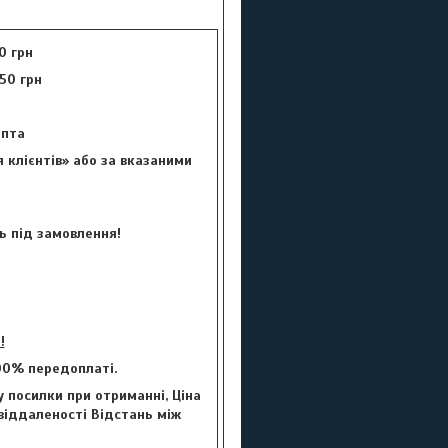
0 грн
50 грн
цепта
 клієнтів» або за вказаними
ь під замовлення!
!
00% передоплаті.
 посилки при отриманні, Ціна
 віддаленості Відстань між