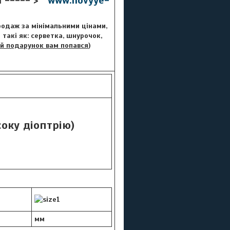
ті ----- >
www.novyye-
Продаж за мінімальними цінами,
такі як: серветка, шнурочок,
й подарунок вам попався
)
соку діоптрію
)
мм