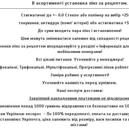
В асортименті установка лінз за рецептом.
Стигматичні до +- 6.0 Стекло або полімер на вибір +25
тонування, антидрук (комп' ютерні) або астигматика +3
До суми входить пара лінз і встановлення!
Ціни можуть змінюватися залежно від складності ре
ення лінз за рецептом впорядковуйте у розділі « Інформація для
мобільними номерами!
Всі цікаві питання Уточнюйте у менеджера!
фокальні, Трифокальні, Мультіфокальні, Прогресивні лінзи роблят
Заміри робимо у асортименті!
Уточнюйте наявність перед купівлею.
Наші послуги доставки:
Закріплюй накладеними платежами не відсилаємо
амовлення понад 1000 гривень відправляются безкоштовно по 1
ки Укріпкою експрес - По 100% передоплаті, оплата за доставку
становлює Укрпочта, ціна залежить від розміру, ваги посилки та
містами!