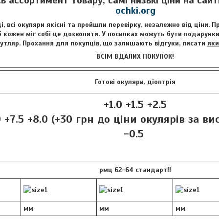
сь ассортимент товару, самі низькі ціни на сай
ochki.org
і, всі окуляри якісні та пройшли перевірку, незалежно від ціни. 
 кожен міг собі це дозволити. У посилках можуть бути подарунки 
футляр. Прохання для покупців, що залишають відгуки, писати
яки
ВСІМ ВДАЛИХ ПОКУПОК!
Готові окуляри, діоптрія
+1.0 +1.5 +2.5
 +7.5 +8.0 (+30 грн
до ціни окулярів за ви
-0.5
рмц 62-64 стандарт!!
мм
мм
мм