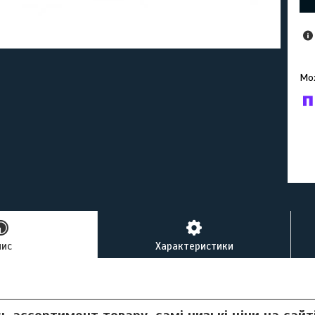
У к
буд
пис
Характеристики