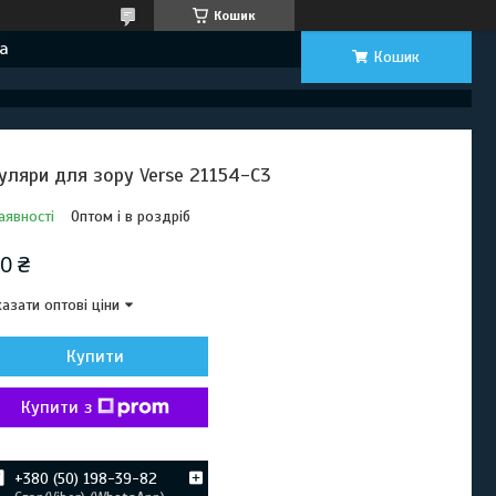
Кошик
а
Кошик
уляри для зору Verse 21154-C3
аявності
Оптом і в роздріб
0 ₴
азати оптові ціни
Купити
Купити з
+380 (50) 198-39-82