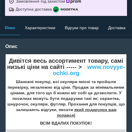
Замовлення під захистом
Доступна доставка
Опис
Характеристики
Відгуки про товар
Доставка
Опис
Дивітся весь ассортимент товару, самі
низькі ціни на сайті ----- >
www.novyye-
ochki.org
Шановні покупці, всі окуляри якісні та пройшли
перевірку, незалежно від ціни. Продаж за мінімальними
цінами, для того що б кожен міг собі це дозволити. У
посилках можуть бути подарунки такі як: серветка,
шнурочок, окуляри, футляр. Прохання для покупців, що
залишають відгуки, писати
який подарунок вам
попався
)
ВСІМ ВДАЛИХ ПОКУПОК!