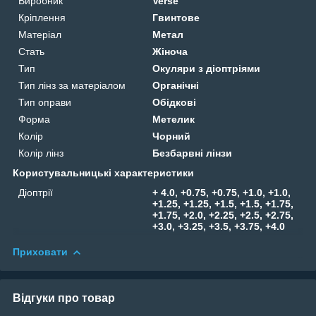
Виробник
Verse
Кріплення
Гвинтове
Матеріал
Метал
Стать
Жіноча
Тип
Окуляри з діоптріями
Тип лінз за матеріалом
Органічні
Тип оправи
Обідкові
Форма
Метелик
Колір
Чорний
Колір лінз
Безбарвні лінзи
Користувальницькі характеристики
Діоптрії
+ 4.0, +0.75, +0.75, +1.0, +1.0,
+1.25, +1.25, +1.5, +1.5, +1.75,
+1.75, +2.0, +2.25, +2.5, +2.75,
+3.0, +3.25, +3.5, +3.75, +4.0
Приховати
Відгуки про товар