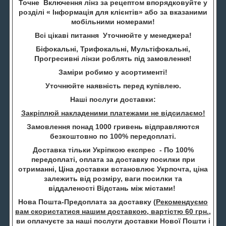
Точне Включення лінз за рецептом впорядковуйте у
розділі « Інформація для клієнтів» або за вказаними
мобільними номерами!
Всі цікаві питання Уточнюйте у менеджера!
Біфокальні, Трифокальні, Мультіфокальні,
Прогресивні лінзи роблять під замовлення!
Заміри робимо у асортименті!
Уточнюйте наявність перед купівлею.
Наші послуги доставки:
Закріплюй накладеними платежами не відсилаємо!
Замовлення понад 1000 гривень відправляются
безкоштовно по 100% передоплаті.
Доставка тільки Укріпкою експрес - По 100%
передоплаті, оплата за доставку посилки при
отриманні, Ціна доставки встановлює Укрпочта, ціна
залежить від розміру, ваги посилки та
віддаленості Відстань між містами!
Нова Пошта-Предоплата за доставку (
Рекомендуємо
вам скористатися нашим доставкою, вартістю 60 грн.
,
ви оплачуєте за наші послуги доставки Нової Пошти і