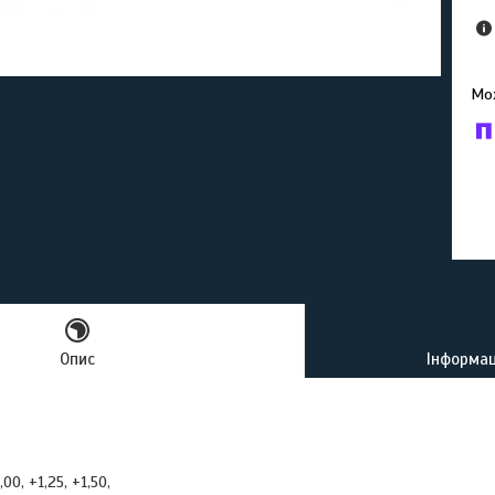
У к
буд
Опис
Інформац
00, +1,25, +1,50,