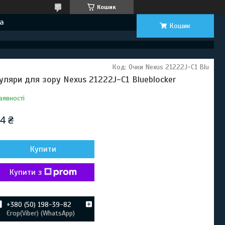
Кошик
а
Кошик
Код:
Очки Nexus 21222J-C1 Blu
уляри для зору Nexus 21222J-C1 Blueblocker
аявності
4 ₴
Купити
Купити з
+380 (50) 198-39-82
Єгор(Viber) (WhatsApp)