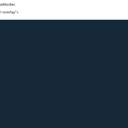
ueblocker.
d-overlay">