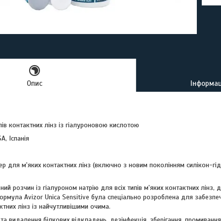
Опис
Інформац
пів контактних лінз із гіалуроновою кислотою
SA, Іспанія
р для м'яких контактних лінз (включно з новим поколінням силікон-гідр
ий розчин із гіалуроном натрію для всіх типів м'яких контактних лінз, д
 формула Avizor Unica Sensitive була спеціально розроблена для забез
ктних лінз із найчутливішими очима.
та видалення білкових відкладень, дезінфекція, зберігання, промиванн