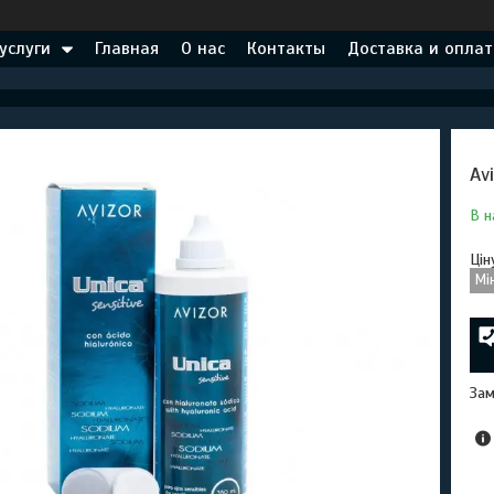
услуги
Главная
О нас
Контакты
Доставка и оплат
Av
В н
Цін
Мі
Зам