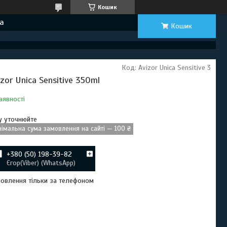
Кошик
а
Кошик
Код:
Avizor Unica Sensitive 3
izor Unica Sensitive 350ml
аявності
у уточнюйте
німальна сума замовлення на сайті — 100 ₴
+380 (50) 198-39-82
Єгор(Viber) (WhatsApp)
овлення тільки за телефоном