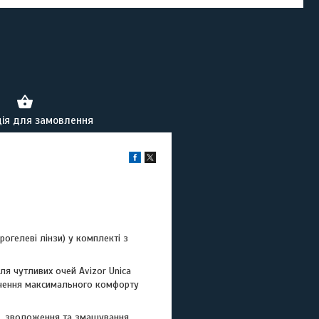
ія для замовлення
огелеві лінзи) у комплекті з
ля чутливих очей Avizor Unica
печення максимального комфорту
я, зволоження та змащування.