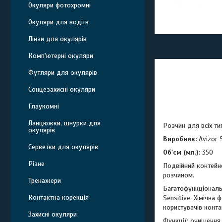
Окуляри фотохромні
Окуляри для водіїв
Лінзи для окулярів
Комп'ютерні окуляри
Футляри для окулярів
Сонцезахисні окуляри
Глаукомні
Ланцюжки, шнурки для
Розчин для всіх ти
окулярів
Виробник:
Avizor 
Серветки для окулярів
Об'єм (мл.):
350
Різне
Подвійний контейне
розчином.
Тренажери
Багатофункціональн
Контактна корекція
Sensitive. Хімічна
користувачів конта
Захисні окуляри
Функції: очищення 