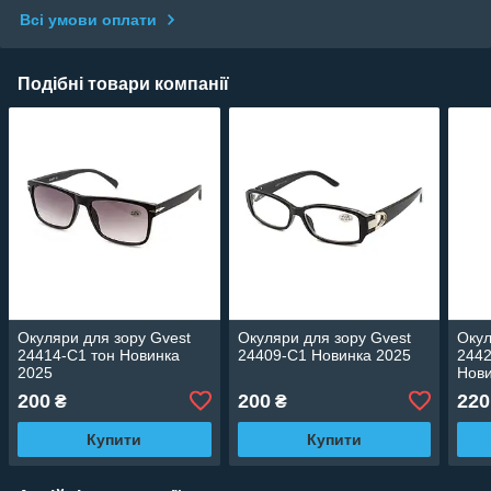
Всі умови оплати
Подібні товари компанії
Окуляри для зору Gvest
Окуляри для зору Gvest
Окул
24414-C1 тон Новинка
24409-C1 Новинка 2025
2442
2025
Нови
200
200
220
₴
₴
Купити
Купити