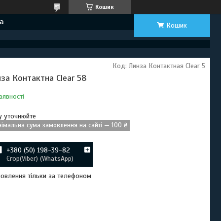
Кошик
а
Кошик
Код:
Линза Контактная Clear 5
нза Контактна Clear 58
аявності
у уточнюйте
німальна сума замовлення на сайті — 100 ₴
+380 (50) 198-39-82
Єгор(Viber) (WhatsApp)
овлення тільки за телефоном