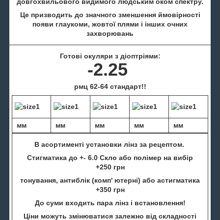
довгохвильового видимого людським оком спектру.
Це призводить до значного зменшення ймовірності
появи глаукоми, жовтої плями і інших очних
захворювань
Готові окуляри з діоптріями:
-2.25
рмц 62-64 стандарт!!
мм
мм
мм
мм
мм
В асортименті установки лінз за рецептом.
Стигматика до +- 6.0 Скло або полімер на вибір
+250 грн
тонування, антиблік (комп' ютерні) або астигматика
+350 грн
До суми входить пара лінз і встановлення!
Ціни можуть змінюватися залежно від складності