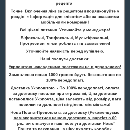
рецепта
Точне Включення лінз за рецептом впорядковуйте у
розділі « Інформація для клієнтів» або за вказаними
мобільними номерами!
Всі цікаві питання Уточнюйте у менеджера!
Біфокальні, Трифокальні, Мультіфокальні,
Прогресивні лінзи роблять під замовлення!
Уточнюйте наявність перед купівлею.
Наші послуги доставки:
Укрпоштою накладеними платежами не відправляємо!
Замовлення понад 1000 гривен йдуть безкоштовно по
100% передоплаті.
Доставка Укрпоштою - По 100% передоплаті, оплата
за доставку посилки при отриманні, Ціна доставки
встановлює Укрпочта, ціна залежить від розміру, ваги
посилки та дальності вітділень між містами!
Нова Пошта-Предоплата за доставку (
Рекомендуємо
вам скористатися нашою доставкою, вартістю 60
грн.
, ви оплачуєте наші послуги доставки Нової
Пошти та пакування, в ціну входить коробок,