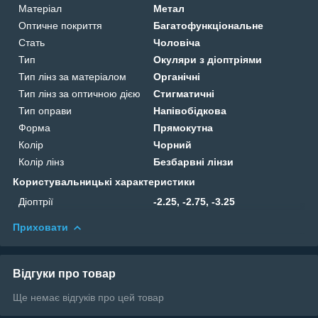
Матеріал
Метал
Оптичне покриття
Багатофункціональне
Стать
Чоловіча
Тип
Окуляри з діоптріями
Тип лінз за матеріалом
Органічні
Тип лінз за оптичною дією
Стигматичні
Тип оправи
Напівобідкова
Форма
Прямокутна
Колір
Чорний
Колір лінз
Безбарвні лінзи
Користувальницькі характеристики
Діоптрії
-2.25, -2.75, -3.25
Приховати
Відгуки про товар
Ще немає відгуків про цей товар