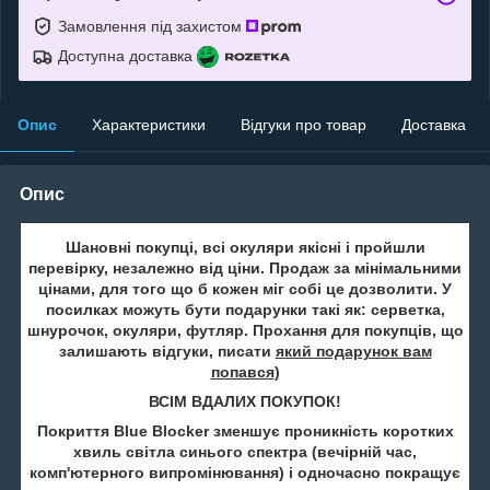
Замовлення під захистом
Доступна доставка
Опис
Характеристики
Відгуки про товар
Доставка
Опис
Шановні покупці, всі окуляри якісні і пройшли
перевірку, незалежно від ціни. Продаж за мінімальними
цінами, для того що б кожен міг собі це дозволити. У
посилках можуть бути подарунки такі як: серветка,
шнурочок, окуляри, футляр. Прохання для покупців, що
залишають відгуки, писати
який подарунок вам
попався
)
ВСІМ ВДАЛИХ ПОКУПОК!
Покриття Blue Blocker зменшує проникність коротких
хвиль світла синього спектра (вечірній час,
комп'ютерного випромінювання) і одночасно покращує