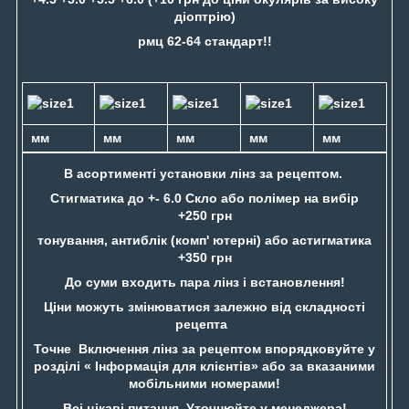
діоптрію)
рмц 62-64 стандарт!!
мм
мм
мм
мм
мм
В асортименті установки лінз за рецептом.
Стигматика до +- 6.0 Скло або полімер на вибір
+250 грн
тонування, антиблік (комп' ютерні) або астигматика
+350 грн
До суми входить пара лінз і встановлення!
Ціни можуть змінюватися залежно від складності
рецепта
Точне Включення лінз за рецептом впорядковуйте у
розділі « Інформація для клієнтів» або за вказаними
мобільними номерами!
Всі цікаві питання Уточнюйте у менеджера!