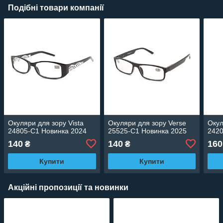
Подібні товари компанії
Окуляри для зору Vista
Окуляри для зору Verse
Окул
24805-C1 Новинка 2024
25525-C1 Новинка 2025
2420
140
140
160
₴
₴
Купити
Купити
Акційні пропозиції та новинки