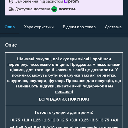
Замовлення під захистом
Доступна доставка
Опис
Характеристики
Відгуки про товар
Доставка
Опис
Шановні покупці, всі окуляри якісні і пройшли
перевірку, незалежно від ціни. Продаж за мінімальними
цінами, для того що б кожен міг собі це дозволити. У
посилках можуть бути подарунки такі як: серветка,
шнурочок, окуляри, футляр. Прохання для покупців, що
залишають відгуки, писати
який подарунок вам
попався
)
ВСІМ ВДАЛИХ ПОКУПОК!
Готові окуляри з діоптріями:
+0.75 +1.0 +1.25 +1.5 +2.0 +2.5 +3.0 +3.25 +3.5 +3.75 +4.0
+4.5 +5.0 +5.5 +6.0 (+10 грн до ціни окулярів за високу