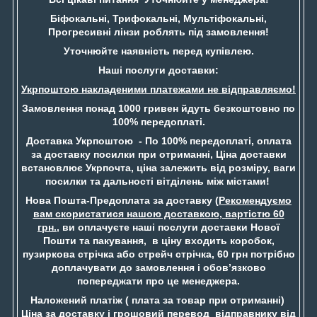
Біфокальні, Трифокальні, Мультіфокальні,
Прогресивні лінзи роблять під замовлення!
Уточнюйте наявність перед купівлею.
Наші послуги доставки:
Укрпоштою накладеними платежами не відправляємо!
Замовлення понад 1000 гривен йдуть безкоштовно по
100% передоплаті.
Доставка Укрпоштою - По 100% передоплаті, оплата
за доставку посилки при отриманні, Ціна доставки
встановлює Укрпочта, ціна залежить від розміру, ваги
посилки та дальності вітділень між містами!
Нова Пошта-Предоплата за доставку (
Рекомендуємо
вам скористатися нашою доставкою, вартістю 60
грн.
, ви оплачуєте наші послуги доставки Нової
Пошти та пакування, в ціну входить коробок,
пузиркова стрічка або стрейч стрічка, 60 грн потрібно
доплачувати до замовлення і обов’язково
попереджати про це менеджера.
Наложений платіж ( плата за товар при отриманні)
Ціна за доставку і грошовий перевод відправнику від