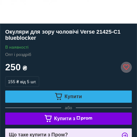
Окуляри для зору чоловічі Verse 21425-C1
blueblocker
В наявності
Опт і роздріб
250
₴
155 ₴
від 5 шт.
Купити
або
Купити з
Що таке купити з Пром?