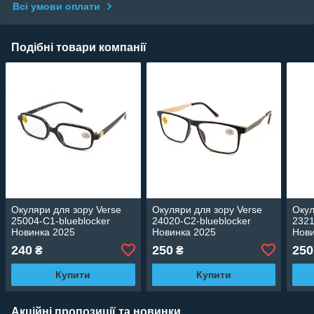
Всі умови оплати
Подібні товари компанії
Окуляри для зору Verse
Окуляри для зору Verse
Окул
25004-C1-blueblocker
24020-C2-blueblocker
2321
Новинка 2025
Новинка 2025
Нови
240
250
250
₴
₴
Купити
Купити
Акційні пропозиції та новинки