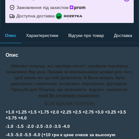
Замовлення під захистом
Доступна доставка
Опис
Характеристики
Відгуки про товар
Доставка
Опис
Шановні покупці, всі окуляри якісні і пройшли перевірку,
незалежно Від ціни. Продаж за мінімальними цінами для того,
щоб кожен міг це собі дозволити. В Вони можуть бути
дарунками: серветкою, шнурками, окулярами, футляром.
Просьба для Покупці, що залишають відгуки, написання
який Ви отримали подарунок
)
ВСІМ ВДАЛИХ ПОКУПОК)
+1.0 +1.25 +1.5 +1.75 +2.0 +2.25 +2.5 +2.75 +3.0 +3.25 +3.5
+3.75 +4.0
-1.0 -1.5 -2.0 -2.5 -3.0 -3.5 -4.0
-4.5 -5.0 -5.5 -6.0 (+10 грн к цене очков за высокую