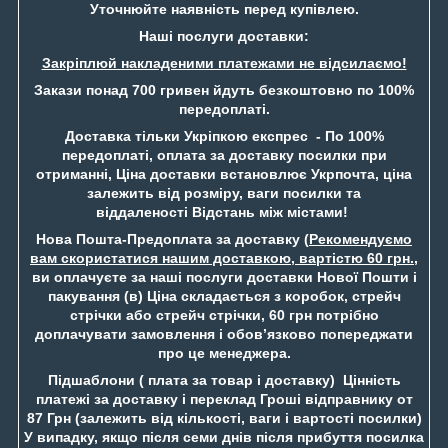
Уточнюйте наявність перед купівлею.
Наші послуги доставки:
Закріплюй накладеними платежами не відсилаємо!
Закази понад 700 гривен йдуть безкоштовно по 100%
передоплаті.
Доставка тільки Укріпкою експрес - По 100%
передоплаті, оплата за доставку посилки при
отриманні, Ціна доставки встановлює Укрпочта, ціна
залежить від розміру, ваги посилки та
віддаленості Відстань між містами!
Нова Пошта-Предоплата за доставку (
Рекомендуємо
вам скористатися нашим доставкою, вартістю 60 грн.
,
ви оплачуєте за наші послуги доставки Нової Пошти і
пакування (в) Ціна складається з коробок, стрейч
стрічки або стрейч стрічки, 60 грн потрібно
доплачувати замовлення і обов’язково попереджати
про це менеджера.
Підшаблони ( плата за товар і доставку) Цінність
платежі за доставку і переклад Гроші відправнику от
87 Грн (залежить від кількості, ваги і вартості посилки)
У випадку, якщо після семи днів після прибуття посилка