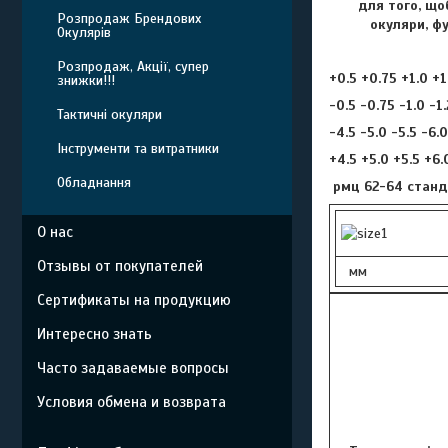
для того, що
Розпродаж Брендових
окуляри, ф
Окулярів
Розпродаж, Акції, супер
+0.5 +0.75 +1.0 +1
знижки!!!
-0.5 -0.75 -1.0 -1.
Тактичні окуляри
-4.5 -5.0 -5.5 -6
Інструменти та витратники
+4.5 +5.0 +5.5 +6
Обладнання
рмц 62-64 станд
О нас
Отзывы от покупателей
мм
Сертификаты на продукцию
Интересно знать
Часто задаваемые вопросы
Условия обмена и возврата