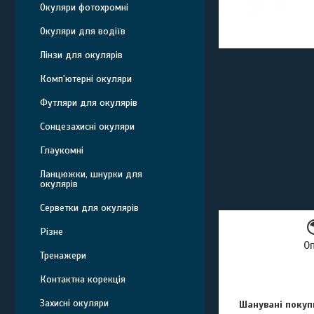
Окуляри фотохромні
Окуляри для водіїв
Лінзи для окулярів
Комп'ютерні окуляри
Футляри для окулярів
Сонцезахисні окуляри
Глаукомні
Ланцюжки, шнурки для
окулярів
Серветки для окулярів
Різне
О
Тренажери
Контактна корекція
Захисні окуляри
Шанувані покупц