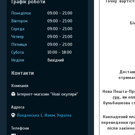
Графік роботи
Точну вартіст
Понеділок
09:00
21:00
Вівторок
09:00
21:00
Бі
Середа
09:00
21:00
Четвер
09:00
21:00
Пʼятниця
09:00
21:00
Субота
10:00
18:00
Неділя
Вихідний
Доставк
Контакти
отриман
Нова Пошта-Пре
Інтернет-магазин "Нові окуляри"
грн.
, ви о
бульбашкова ст
Лондонська 1, Изюм, Україна
Накладений пла
переведення грош
після закінч