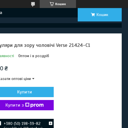
Кошик
а
Кошик
уляри для зору чоловічі Verse 21424-C1
аявності
Оптом і в роздріб
0 ₴
азати оптові ціни
Купити
Купити з
+380 (50) 198-39-82