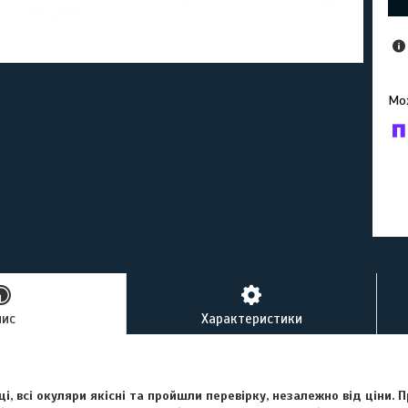
У к
буд
пис
Характеристики
і, всі окуляри якісні та пройшли перевірку, незалежно від ціни.