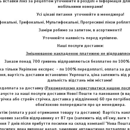
ь вставки лінз за рецептом уточнюйте в розділі « Інформація для
мобільними номерами!
Усі цікаві питання уточнюйте в менеджера!
фокальні, Трифокальні, Мультифокальні, Прогресивні лінзи робля
Заміри робимо за запитом, в асортименті!
Уточнюйте наявність перед купівлею.
Наші послуги доставки:
Зміцнюваною накладеною платежею не відправляє
Закази понад 700 гривень відправляються безплатно по 100%
а тільки Укріпкою експрес - по 100% передоплаті, оплата за до
ня, вартість доставки встановлює Укрпошта, ціна залежить від р
дальність відстань між містами!
доплата за доставку (
Рекомендуємо користуватися нашою послу
плачуєте за наші послуги доставки Нової Пошти та паковання (в в
річка або стрейч стрічка, доставка у відділення) 60 грн потріб
обов'язково попереджати про це менеджера.
тіж (оплата у разі отримання товару та доставки) Вартість нак
ових засобів відправнику от 87 грн (залежить від об'єму, ваги т
ення 7 днів після прибуття посилки на склад компанії "Нова Пошт
посилку, вона вирушає назад, замовник автоматично потрапляє в