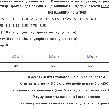
б кожен міг це дозволити собі. В посилках можуть бути подарунки
утляр. Прокази для покупців, що залишають відгуки, писати
якою
ВСІ ВДАВНИХ ПОКУПОК!
.25 +1.5 +1.75 +2.0 +2.25 +2.5 +2.75 +3.0 +3.25 +3.5 +3.75 +4.0
25 -1.5 -1.75 -2.25 -2.75 -3.25
.0 (+10 грн до ціни окулярів за високу діоптрію)
.0 (+10 грн до ціни окулярів за високу діоптрію)
арт!!
мм
мм
мм
В асортименті встановлення лінз за рецептом.
Стигматика до +- 6.0 Скло або полімер на вибір +250
тонування, антивідблиск (комп'ютерні) або астигматика 
У суму входить: пара лінз і встановлення!
ціни можуть змінюватися залежно від складності ре