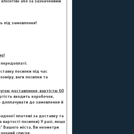
 клієнтів» або за зазначеними
ть під замовлення!
мо!
 передоплаті.
ставку посилки під час
озміру, ваги посилки та
гою доставляння, вартістю 60
артість входить коробочок,
но доплачувати до замовлення й
ладеної платежі за доставку та
а вартості посилки) У разі, якщо
а" Вашого міста, Ви неометри
 чорний список.