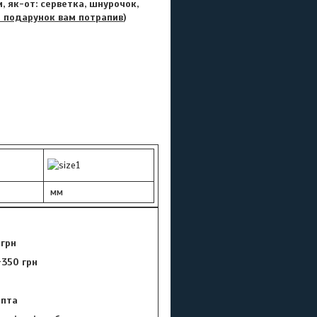
, як-от: серветка, шнурочок,
 подарунок вам потрапив
)
мм
 грн
+350 грн
цепта