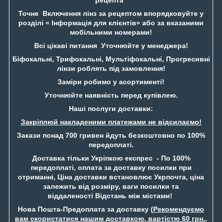
Точне Включення лінз за рецептом впорядковуйте у
розділі « Інформація для клієнтів» або за вказаними
мобільними номерами!
Всі цікаві питання Уточнюйте у менеджера!
Біфокальні, Трифокальні, Мультіфокальні, Прогресивні
лінзи роблять під замовлення!
Заміри робимо у асортименті!
Уточнюйте наявність перед купівлею.
Наші послуги доставки:
Закріплюй накладеними платежами не відсилаємо!
Закази понад 700 гривен йдуть безкоштовно по 100%
передоплаті.
Доставка тільки Укріпкою експрес - По 100%
передоплаті, оплата за доставку посилки при
отриманні, Ціна доставки встановлює Укрпочта, ціна
залежить від розміру, ваги посилки та
віддаленості Відстань між містами!
Нова Пошта-Предоплата за доставку (
Рекомендуємо
вам скористатися нашим доставкою, вартістю 60 грн.
,