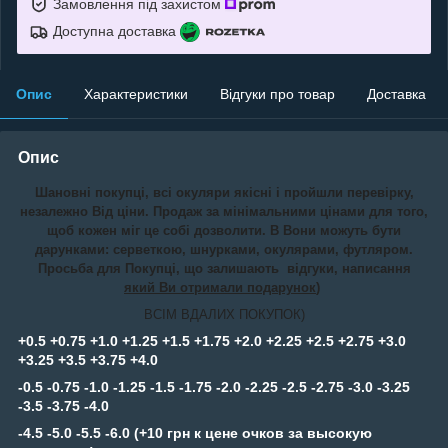
Замовлення під захистом
Доступна доставка
Опис
Характеристики
Відгуки про товар
Доставка
Опис
Шановні покупці, всі окуляри якісні і пройшли перевірку,
незалежно Від ціни. Продаж за мінімальними цінами для того,
щоб кожен міг це собі дозволити. В Вони можуть бути
дарунками: серветкою, шнурками, окулярами, футляром.
Просьба для Покупці, що залишають відгуки, написання
який Ви отримали подарунок
)
ВСІМ ВДАЛИХ ПОКУПОК)
+0.5 +0.75 +1.0 +1.25 +1.5 +1.75 +2.0 +2.25 +2.5 +2.75 +3.0
+3.25 +3.5 +3.75 +4.0
-0.5 -0.75 -1.0 -1.25 -1.5 -1.75 -2.0 -2.25 -2.5 -2.75 -3.0 -3.25
-3.5 -3.75 -4.0
-4.5 -5.0 -5.5 -6.0 (+10 грн к цене очков за высокую