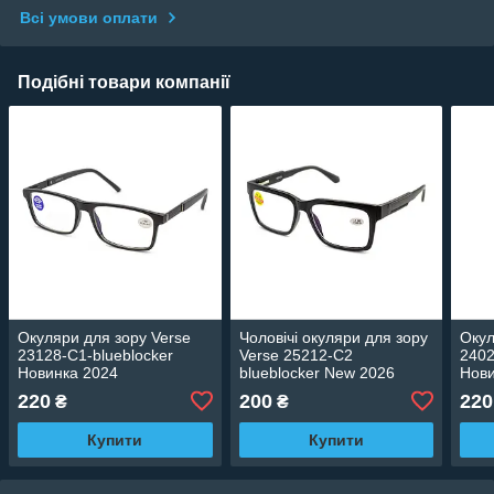
Всі умови оплати
Подібні товари компанії
Окуляри для зору Verse
Чоловічі окуляри для зору
Окул
23128-C1-blueblocker
Verse 25212-C2
2402
Новинка 2024
blueblocker New 2026
Нови
220
200
220
₴
₴
Купити
Купити