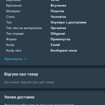
Кріплення
Втулкове
Матеріал
Пластик
Стать
Чоловіча
Тип
Окуляри з діоптріями
Тип лінз за матеріалом
Органічні
Тип оправи
Обідкові
Форма
Прямокутна
Колір
Синій
Колір лінз
Безбарвні лінзи
Приховати
Відгуки про товар
Ще немає відгуків про цей товар
Умови доставки
Доставка здійснюється тільки по передоплаті.