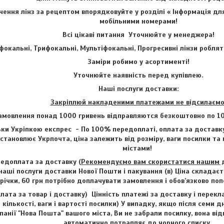
ення лінз за рецептом впорядковуйте у розділі « Інформація для
мобільними номерами!
Всі цікаві питання Уточнюйте у менеджера!
фокальні, Трифокальні, Мультіфокальні, Прогресивні лінзи роблят
Заміри робимо у асортименті!
Уточнюйте наявність перед купівлею.
Наші послуги доставки:
Закріплюй накладеними платежами не відсилаємо
амовлення понад 1000 гривень відправляются безкоштовно по 1
ки Укріпкою експрес - По 100% передоплаті, оплата за доставку
становлює Укрпочта, ціна залежить від розміру, ваги посилки та
містами!
едоплата за доставку (
Рекомендуємо вам скористатися нашим до
наші послуги доставки Нової Пошти і пакування (в) Ціна складаєт
трічки, 60 грн потрібно доплачувати замовлення і обов’язково п
лата за товар і доставку) Цінність платежі за доставку і перекл
 кількості, ваги і вартості посилки) У випадку, якщо після семи д
анії "Нова Пошта" вашого міста, Ви не забрали посилку, вона від
автоматично потрапляє до чорного списку.