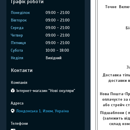
Графік роботи
Точне Включ
Понеділок
09:00
21:00
Вівторок
09:00
21:00
Середа
09:00
21:00
Бі
Четвер
09:00
21:00
Пʼятниця
09:00
21:00
Субота
10:00
18:00
Неділя
Вихідний
З
Контакти
Доставка тіль
доставки в
Інтернет-магазин "Нові окуляри"
Нова Пошта-Пр
оплачуєте за 
або стрейч с
Лондонська 1, Изюм, Україна
Підшаблони ( п
(залежить від
склад комп