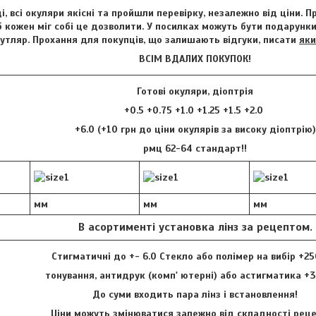
і, всі окуляри якісні та пройшли перевірку, незалежно від ціни. 
 кожен міг собі це дозволити. У посилках можуть бути подарунки 
футляр. Прохання для покупців, що залишають відгуки, писати
яки
ВСІМ ВДАЛИХ ПОКУПОК!
Готові окуляри, діоптрія
+0.5 +0.75 +1.0 +1.25 +1.5 +2.0
+6.0 (+10 грн до ціни окулярів за високу діоптрію
рмц 62-64 стандарт!!
мм
мм
мм
В асортименті установка лінз за рецептом.
Стигматичні до +- 6.0 Стекло або полімер на вибір +25
тонування, антидрук (комп' ютерні) або астигматика +3
До суми входить пара лінз і встановлення!
Ціни можуть змінюватися залежно від складності ре