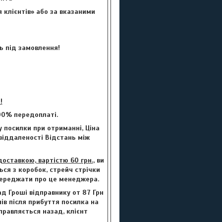
 клієнтів» або за вказаними
ь під замовлення!
!
00% передоплаті.
 посилки при отриманні, Ціна
 віддаленості Відстань між
ставкою, вартістю 60 грн.
, ви
ься з коробок, стрейч стрічки
опереджати про це менеджера.
ад Гроші відправнику от 87 Грн
нів після прибуття посилка на
правляється назад, клієнт