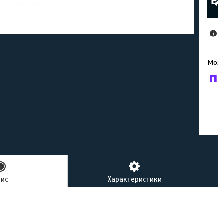
У к
буд
пис
Характеристики