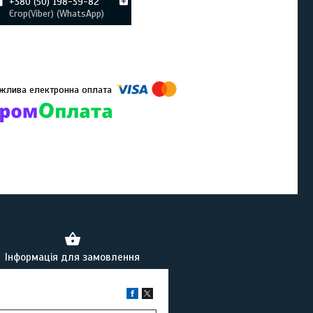
+380 (50) 198-39-82
Єгор(Viber) (WhatsApp)
омпанії підключені електронні платежі. Тепер ви можете купити
ь-який товар не покидаючи сайту.
Інформація для замовлення