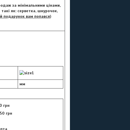
Продаж за мінімальними цінами,
такі як: серветка, шнурочок,
й подарунок вам попався
)
)
мм
0 грн
50 грн
цепта