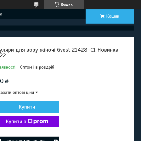
Кошик
а
Кошик
уляри для зору жіночі Gvest 21428-C1 Новинка
22
аявності
Оптом і в роздріб
0 ₴
азати оптові ціни
Купити
Купити з